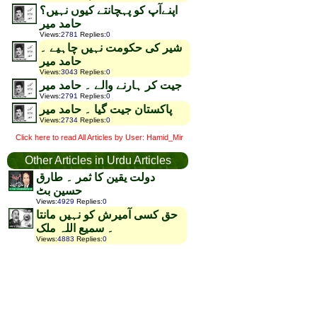
اپنےآپ کو پہچانتے کیوں نہیں؟
حامد میر
Views
:
2781
Replies
:
0
شیر کی حکومت نہیں چاہیے ۔
حامد میر
Views
:
3043
Replies
:
0
جیت کر ہارنے والے ۔ حامد میر
Views
:
2791
Replies
:
0
پاکستان جیت گیا ۔ حامد میر
Views
:
2734
Replies
:
0
Click here to read All Articles by User: Hamid_Mir
Other Articles in Urdu Articles
دولت یقین کا ثمر ۔ طارق
حسین بٹ
Views
:
4929
Replies
:
0
حق کسی آمیرش کو نہیں مانتا
۔ سمیع اللہ ملک
Views
:
4883
Replies
:
0