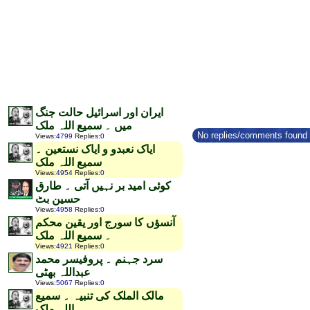
ایران اور اسرائیل حالت جنگ
میں ۔ سمیع اللہ ملک
No replies/comments found f
Views
:
4799
Replies
:
0
ایاک نعبدو و ایاک نستعین ۔
سمیع اللہ ملک
Views
:
4954
Replies
:
0
کوئی امید بر نہیں آتی ۔ طارق
حسین بٹ
Views
:
4958
Replies
:
0
آنسؤں کا سورج اور یقین محکم
۔ سمیع اللہ ملک
Views
:
4921
Replies
:
0
سرد جہنم ۔ پروفیسر محمد
عبداللہ بھٹی
Views
:
5067
Replies
:
0
مالک الملک کی تنبیہ ۔ سمیع
اللہ ملک