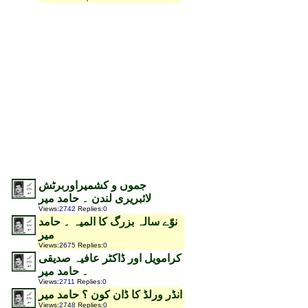
جموں و کشمیراوربرٹش
لائبریری لندن ۔ حامد میر
Views
:
2742
Replies
:
0
نوّے سالہ بزرگ کا المیہ ۔ حامد
میر
Views
:
2675
Replies
:
0
کرامویل اور ڈاکٹر عافیہ صدیقی
۔ حامد میر
Views
:
2711
Replies
:
0
انڈر ورلڈ کا ڈان کون ؟ حامد میر
Views
:
2748
Replies
:
0