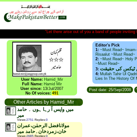
"Let there arise out of you a band of people inviting t
Editor's Pick
1:
~Must Read~ Imam-
Risaalut ~Must Read~
2:
~Must Read~ Holy P
~Must Read~
س ٹیکس کی حقیقت
3:
4:
Mullah Tahir Ul Qadr
Lies In The History Of
User Name:
Hamid_Mir
Full Name:
Hamid Mir
User since:
13/Jul/2007
Post date: 25/Sep/2008
No Of voices:
491
Other Articles by Hamid_Mir
میں واپس آ رہا ہوں ۔ حامد
میر
Views
:
2751
Replies
:
0
مولانافضل الرحمٰن،عمران
خان،زمردخان۔حامد میر
Views
:
2685
Replies
:
0