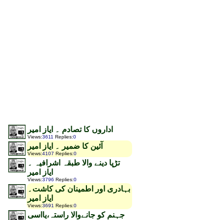
اداروں کا تصادم ۔ ایاز امیر
Views
:
3611
Replies
:
0
آئین کا ضمیر ۔ ایاز امیر
Views
:
4107
Replies
:
0
تڑپا دینے والا طبقہ اشرافیہ ۔
ایاز امیر
Views
:
3796
Replies
:
0
بہادری اور اطمینان کی کاشت۔
ایاز امیر
Views
:
3691
Replies
:
0
جہنم کو جانےوالا راستہ،یااسی