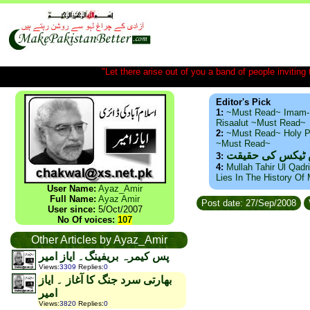
"Let there arise out of you a band of people inviting t
Editor's Pick
1:
~Must Read~ Imam-
Risaalut ~Must Read~
2:
~Must Read~ Holy P
~Must Read~
س ٹیکس کی حقیقت
3:
4:
Mullah Tahir Ul Qadr
Lies In The History Of
User Name:
Ayaz_Amir
Full Name:
Ayaz Amir
Post date: 27/Sep/2008
User since:
5/Oct/2007
No Of voices:
107
Other Articles by Ayaz_Amir
پس کیمرہ بریفینگ۔ ایاز امیر
Views
:
3309
Replies
:
0
بھارتی سرد جنگ کا آغاز ۔ ایاز
امیر
Views
:
3820
Replies
:
0