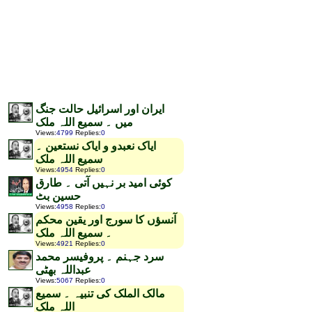
ایران اور اسرائیل حالت جنگ
میں ۔ سمیع اللہ ملک
Views
:
4799
Replies
:
0
ایاک نعبدو و ایاک نستعین ۔
سمیع اللہ ملک
Views
:
4954
Replies
:
0
کوئی امید بر نہیں آتی ۔ طارق
حسین بٹ
Views
:
4958
Replies
:
0
آنسؤں کا سورج اور یقین محکم
۔ سمیع اللہ ملک
Views
:
4921
Replies
:
0
سرد جہنم ۔ پروفیسر محمد
عبداللہ بھٹی
Views
:
5067
Replies
:
0
مالک الملک کی تنبیہ ۔ سمیع
اللہ ملک