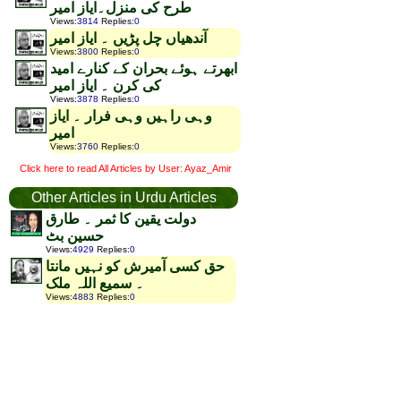
طرح کی منزل۔ایاز امیر
Views
:
3814
Replies
:
0
آندھیاں چل پڑیں ۔ ایاز امیر
Views
:
3800
Replies
:
0
ابھرتے ہوئے بحران کے کنارے امید
کی کرن ۔ ایاز امیر
Views
:
3878
Replies
:
0
وہی راہیں وہی فرار ۔ ایاز
امیر
Views
:
3760
Replies
:
0
Click here to read All Articles by User: Ayaz_Amir
Other Articles in Urdu Articles
دولت یقین کا ثمر ۔ طارق
حسین بٹ
Views
:
4929
Replies
:
0
حق کسی آمیرش کو نہیں مانتا
۔ سمیع اللہ ملک
Views
:
4883
Replies
:
0