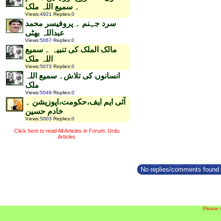
۔ سمیع اللہ ملک
Views
:
4921
Replies
:
0
سرد جہنم ۔ پروفیسر محمد
عبداللہ بھٹی
Views
:
5067
Replies
:
0
مالک الملک کی تنبیہ ۔ سمیع
اللہ ملک
Views
:
5073
Replies
:
0
انسانوں کی تلاش۔ سمیع اللہ
ملک
Views
:
5049
Replies
:
0
آئی ایم ایف،حکومت،اپوزیشن ۔
خادم حسین
Views
:
5003
Replies
:
0
Click here to read All Articles in Forum: Urdu
Articles
No replies/comments found f
Please 