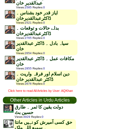
عبدالقدیر خان
Views
:
2585
Replies
:
0
ایاز قدر خود بشناس ۔
ڈاکٹرعبدالقدیرخان
Views
:
2521
Replies
:
0
بدلے حالات و توقعات ۔
ڈاکٹرعبدالقدیرخان
Views
:
2765
Replies
:
0
سیاہ بادل ۔ ڈاکٹر عبدالقدیر
خان
Views
:
2654
Replies
:
0
مکافات عمل ۔ ڈاکٹر عبدالقدیر
خان
Views
:
2855
Replies
:
0
دین اسلام اور فرقہ واریت ۔
ڈاکٹر عبدالقدیر خان
Views
:
2676
Replies
:
0
Click here to read All Articles by User: AQKhan
Other Articles in Urdu Articles
دولت یقین کا ثمر ۔ طارق
حسین بٹ
Views
:
4929
Replies
:
0
حق کسی آمیرش کو نہیں مانتا
۔ سمیع اللہ ملک