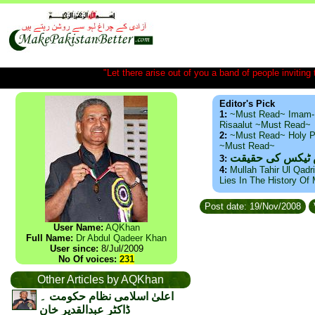
"Let there arise out of you a band of people inviting t
Editor's Pick
1:
~Must Read~ Imam-
Risaalut ~Must Read~
2:
~Must Read~ Holy P
~Must Read~
س ٹیکس کی حقیقت
3:
4:
Mullah Tahir Ul Qadr
Lies In The History Of
Post date: 19/Nov/2008
User Name:
AQKhan
Full Name:
Dr Abdul Qadeer Khan
User since:
8/Jul/2009
No Of voices:
231
Other Articles by AQKhan
اعلیٰ اسلامی نظام حکومت ۔
ڈاکٹر عبدالقدیر خان