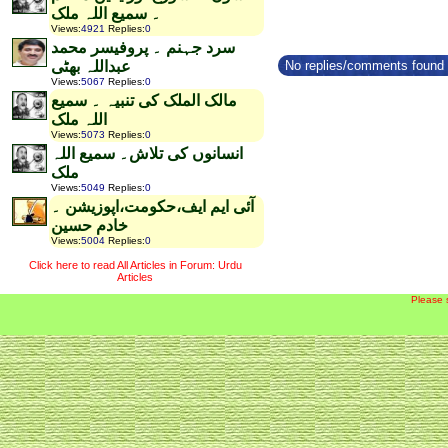
۔ سمیع اللہ ملک
Views
:
4921
Replies
:
0
سرد جہنم ۔ پروفیسر محمد
No replies/comments found f
عبداللہ بھٹی
Views
:
5067
Replies
:
0
مالک الملک کی تنبیہ ۔ سمیع
اللہ ملک
Views
:
5073
Replies
:
0
انسانوں کی تلاش۔ سمیع اللہ
ملک
Views
:
5049
Replies
:
0
آئی ایم ایف،حکومت،اپوزیشن ۔
خادم حسین
Views
:
5004
Replies
:
0
Click here to read All Articles in Forum: Urdu
Articles
Please 