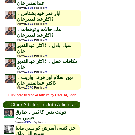
عبدالقدیر خان
Views
:
2585
Replies
:
0
ایاز قدر خود بشناس ۔
ڈاکٹرعبدالقدیرخان
Views
:
2521
Replies
:
0
بدلے حالات و توقعات ۔
ڈاکٹرعبدالقدیرخان
Views
:
2765
Replies
:
0
سیاہ بادل ۔ ڈاکٹر عبدالقدیر
خان
Views
:
2654
Replies
:
0
مکافات عمل ۔ ڈاکٹر عبدالقدیر
خان
Views
:
2855
Replies
:
0
دین اسلام اور فرقہ واریت ۔
ڈاکٹر عبدالقدیر خان
Views
:
2676
Replies
:
0
Click here to read All Articles by User: AQKhan
Other Articles in Urdu Articles
دولت یقین کا ثمر ۔ طارق
حسین بٹ
Views
:
4929
Replies
:
0
حق کسی آمیرش کو نہیں مانتا
۔ سمیع اللہ ملک