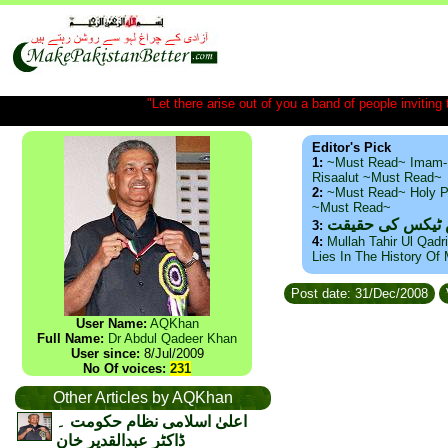
"Let there arise out of you a band of people inviting t
Editor's Pick
1:
~Must Read~ Imam-
Risaalut ~Must Read~
2:
~Must Read~ Holy P
~Must Read~
س ٹیکس کی حقیقت
3:
4:
Mullah Tahir Ul Qadr
Lies In The History Of
Post date: 31/Dec/2008
User Name:
AQKhan
Full Name:
Dr Abdul Qadeer Khan
User since:
8/Jul/2009
No Of voices:
231
Other Articles by AQKhan
اعلیٰ اسلامی نظام حکومت ۔
ڈاکٹر عبدالقدیر خان