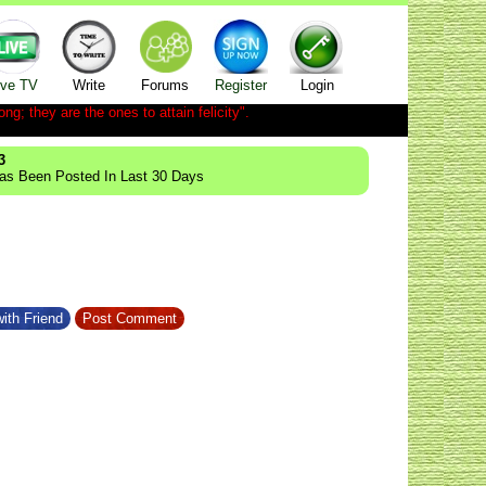
ive TV
Write
Forums
Register
Login
ong; they are the ones to attain felicity".
3
Has Been Posted In Last 30 Days
ith Friend
Post Comment