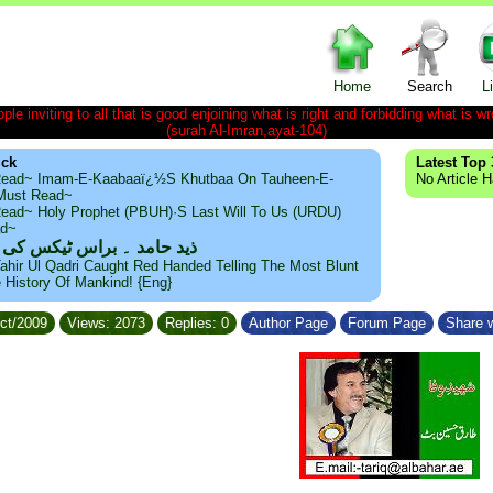
Home
Search
L
le inviting to all that is good enjoining what is right and forbidding what is wr
(surah Al-Imran,ayat-104)
ick
Latest Top 
ead~ Imam-E-Kaabaaï¿½s Khutbaa On Tauheen-E-
No Article 
~Must Read~
ead~ Holy Prophet (PBUH)·s Last Will To Us (URDU)
ad~
ذید حامد ۔ براس ٹیکس کی
ahir Ul Qadri Caught Red Handed Telling The Most Blunt
e History Of Mankind! {Eng}
Oct/2009
Views: 2073
Replies: 0
Author Page
Forum Page
Share w