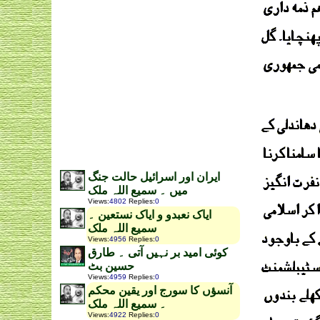
ایران اور اسرائیل حالت جنگ
میں ۔ سمیع اللہ ملک
Views
:
4802
Replies
:
0
ایاک نعبدو و ایاک نستعین ۔
سمیع اللہ ملک
Views
:
4956
Replies
:
0
کوئی امید بر نہیں آتی ۔ طارق
حسین بٹ
Views
:
4959
Replies
:
0
آنسؤں کا سورج اور یقین محکم
۔ سمیع اللہ ملک
Views
:
4922
Replies
:
0