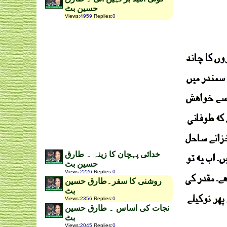
حسین بٹ
Views
:
4959
Replies
:
0
خدائی پہچان کا زینہ ۔ طارق
حسین بٹ
Views
:
2226
Replies
:
0
روشنی کا سفر۔طارق حسین
بٹ
Views
:
2356
Replies
:
0
نجات کی اساس ۔ طارق حسین
بٹ
Views
:
2045
Replies
:
0