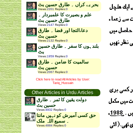
بحر بے کراں ۔ طارق حسین بٹ
Views
:
2201
Replies
:
0
علم و بصیرت کا علمبردار ۔
طارق حسین بٹ
Views
:
2147
Replies
:
0
دعا،التجا اور قضا ۔ طارق
حسین بٹ
Views
:
2132
Replies
:
0
بلندہوں کا سفر ۔ طارق حسین
بٹ
Views
:
1959
Replies
:
0
سالمیت کا ضامن ۔ طارق
حسین بٹ
Views
:
2067
Replies
:
0
Click here to read All Articles by User:
Tariq_Hussain
Other Articles in Urdu Articles
دولت یقین کا ثمر ۔ طارق
حسین بٹ
Views
:
4932
Replies
:
0
حق کسی آمیرش کو نہیں مانتا
۔ سمیع اللہ ملک
Views
:
4884
Replies
:
0