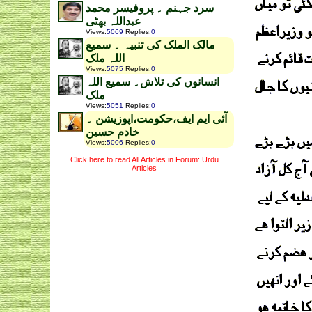
سرد جہنم ۔ پروفیسر محمد
عبداللہ بھٹی
Views
:
5069
Replies
:
0
مالک الملک کی تنبیہ ۔ سمیع
اللہ ملک
Views
:
5075
Replies
:
0
انسانوں کی تلاش۔ سمیع اللہ
ملک
Views
:
5051
Replies
:
0
آئی ایم ایف،حکومت،اپوزیشن ۔
خادم حسین
Views
:
5006
Replies
:
0
Click here to read All Articles in Forum: Urdu
Articles