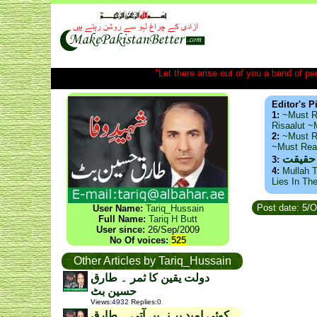
"Let there arise out of you a band of peop
Editor's P
1:
~Must R
Risaalut 
2:
~Must R
~Must Re
 حقیقت
3:
4:
Mullah T
Lies In Th
Post date: 5/
User Name:
Tariq_Hussain
Full Name:
Tariq H Butt
User since:
26/Sep/2009
No Of voices:
525
Other Articles by Tariq_Hussain
دولت یقین کا ثمر ۔ طارق
حسین بٹ
Views
:
4932
Replies
:
0
کوئی امید بر نہیں آتی ۔ طارق