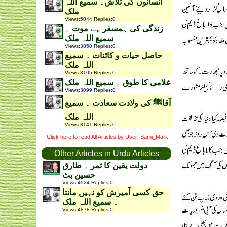
انسانوں کی تلاش۔ سمیع اللہ
ملک
Views
:
5044
Replies
:
0
زندگی کی ہمسفر ہے موت ۔
سمیع اللہ ملک
Views
:
3850
Replies
:
0
حاصل حیات و کائنات ۔ سمیع
اللہ ملک
Views
:
3105
Replies
:
0
غلامی کا طوق ۔ سمیع اللہ ملک
Views
:
3099
Replies
:
0
آقاﷺ کی ولادت سعادت ۔ سمیع
اللہ ملک
Views
:
3141
Replies
:
0
Click here to read All Articles by User: Sami_Malik
Other Articles in Urdu Articles
دولت یقین کا ثمر ۔ طارق
حسین بٹ
Views
:
4924
Replies
:
0
حق کسی آمیرش کو نہیں مانتا
۔ سمیع اللہ ملک
Views
:
4878
Replies
:
0