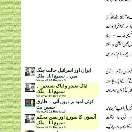
ایران اور اسرائیل حالت جنگ
میں ۔ سمیع اللہ ملک
Views
:
4794
Replies
:
0
ایاک نعبدو و ایاک نستعین ۔
سمیع اللہ ملک
Views
:
4949
Replies
:
0
کوئی امید بر نہیں آتی ۔ طارق
حسین بٹ
Views
:
4952
Replies
:
0
آنسؤں کا سورج اور یقین محکم
۔ سمیع اللہ ملک
Views
:
4915
Replies
:
0