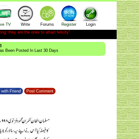
ive TV
Write
Forums
Register
Login
ong; they are the ones to attain felicity".
3
Has Been Posted In Last 30 Days
 with Friend
Post Comment