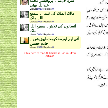
سرد جہنم ۔ پروفیسر محمد
عبداللہ بھٹی
Views
:
5063
Replies
:
0
مالک الملک کی تنبیہ ۔ سمیع
اللہ ملک
Views
:
5068
Replies
:
0
انسانوں کی تلاش۔ سمیع اللہ
ملک
Views
:
5044
Replies
:
0
آئی ایم ایف،حکومت،اپوزیشن ۔
خادم حسین
Views
:
4998
Replies
:
0
Click here to read All Articles in Forum: Urdu
Articles