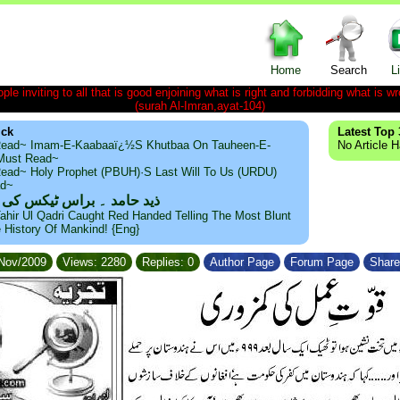
Home
Search
L
le inviting to all that is good enjoining what is right and forbidding what is wr
(surah Al-Imran,ayat-104)
ick
Latest Top 
ead~ Imam-E-Kaabaaï¿½s Khutbaa On Tauheen-E-
No Article 
~Must Read~
ead~ Holy Prophet (PBUH)·s Last Will To Us (URDU)
ad~
ذید حامد ۔ براس ٹیکس کی
ahir Ul Qadri Caught Red Handed Telling The Most Blunt
e History Of Mankind! {Eng}
/Nov/2009
Views: 2280
Replies: 0
Author Page
Forum Page
Share