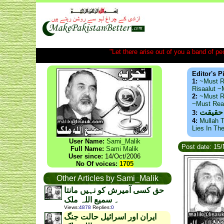
"Let there arise out of you a band of peop
Editor's P
1:
~Must R
Risaalut 
2:
~Must R
~Must Re
 حقیقت
3:
4:
Mullah T
Lies In Th
User Name:
Sami_Malik
Post date: 15
Full Name:
Sami Malik
User since:
14/Oct/2006
No Of voices:
1705
Other Articles by Sami_Malik
حق کسی آمیرش کو نہیں مانتا
۔ سمیع اللہ ملک
Views
:
4878
Replies
:
0
ایران اور اسرائیل حالت جنگ