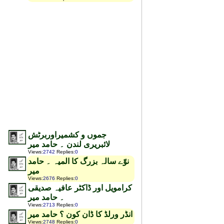
جموں و کشمیراوربرٹش
لائبریری لندن ۔ حامد میر
Views
:
2742
Replies
:
0
نوّے سالہ بزرگ کا المیہ ۔ حامد
میر
Views
:
2676
Replies
:
0
کرامویل اور ڈاکٹر عافیہ صدیقی
۔ حامد میر
Views
:
2713
Replies
:
0
انڈر ورلڈ کا ڈان کون ؟ حامد میر
Views
:
2748
Replies
:
0