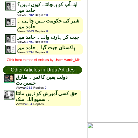
اپنےآپ کو پہچانتے کیوں نہیں؟
حامد میر
Views
:
2782
Replies
:
0
شیر کی حکومت نہیں چاہیے ۔
حامد میر
Views
:
3043
Replies
:
0
جیت کر ہارنے والے ۔ حامد میر
Views
:
2791
Replies
:
0
پاکستان جیت گیا ۔ حامد میر
Views
:
2734
Replies
:
0
Click here to read All Articles by User: Hamid_Mir
Other Articles in Urdu Articles
دولت یقین کا ثمر ۔ طارق
حسین بٹ
Views
:
4932
Replies
:
0
حق کسی آمیرش کو نہیں مانتا
۔ سمیع اللہ ملک
Views
:
4884
Replies
:
0