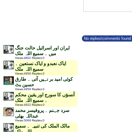
No replies/comments found f
ایران اور اسرائیل حالت جنگ
میں ۔ سمیع اللہ ملک
Views
:
4802
Replies
:
0
ایاک نعبدو و ایاک نستعین ۔
سمیع اللہ ملک
Views
:
4956
Replies
:
0
کوئی امید بر نہیں آتی ۔ طارق
حسین بٹ
Views
:
4959
Replies
:
0
آنسؤں کا سورج اور یقین محکم
۔ سمیع اللہ ملک
Views
:
4922
Replies
:
0
سرد جہنم ۔ پروفیسر محمد
عبداللہ بھٹی
Views
:
5069
Replies
:
0
مالک الملک کی تنبیہ ۔ سمیع
اللہ ملک