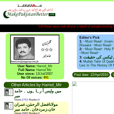
"Let there arise out of you a band of people inviting t
Editor's Pick
1:
~Must Read~ Imam-
Risaalut ~Must Read~
2:
~Must Read~ Holy P
~Must Read~
س ٹیکس کی حقیقت
3:
4:
Mullah Tahir Ul Qadr
Lies In The History Of
User Name:
Hamid_Mir
Full Name:
Hamid Mir
User since:
13/Jul/2007
Post date: 12/Apr/2010
V
No Of voices:
491
Other Articles by Hamid_Mir
میں واپس آ رہا ہوں ۔ حامد
میر
Views
:
2752
Replies
:
0
مولانافضل الرحمٰن،عمران
خان،زمردخان۔حامد میر
Views
:
2685
Replies
:
0