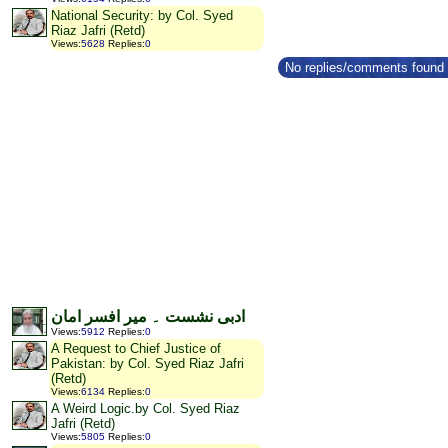
National Security: by Col. Syed
Riaz Jafri (Retd)
Views
:
5628
Replies
:
0
No replies/comments found f
ادبی نشست ۔ میر افسر امان
Views
:
5912
Replies
:
0
A Request to Chief Justice of
Pakistan: by Col. Syed Riaz Jafri
(Retd)
Views
:
6134
Replies
:
0
A Weird Logic.by Col. Syed Riaz
Jafri (Retd)
Views
:
5805
Replies
:
0