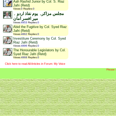
Aah Rashid Junior by Col. S. Riaz
Jafri (Retd)
Views
:
0
Replies
:
0
مجلس مزاکرہ یوم نفاذ اردو ۔
میر افسر امان
Views
:
4953
Replies
:
0
Abid the Fugitive by Col. Syed Riaz
Jafri (Retd)
Views
:
4862
Replies
:
0
Investiture Ceremony by Col. Syed
Riaz Jafri (Retd)
Views
:
4896
Replies
:
0
The Honourable Legislators by Col.
Syed Riaz Jafri (Retd)
Views
:
4868
Replies
:
0
Click here to read All Articles in Forum: My Voice
Please 