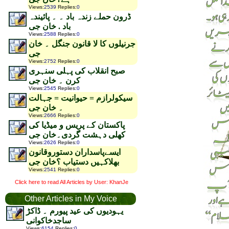
Views
:
2539
Replies
:
0
ڈرون حملے زندہ باد ۔ ۔ پائیندہ
باد . خان جی
Views
:
2588
Replies
:
0
جرنیلوں کا لا قانون جنگل ۔ خان
جی
Views
:
2752
Replies
:
0
صبح انقلاب کی پہلی سنہری
کرن ۔ خان جی
Views
:
2545
Replies
:
0
سیکولرازم = حیوانیت = جہالت
۔ خان جی
Views
:
2666
Replies
:
0
پاکستان کے پریس و میڈیا کی
کھلی دہشت گردی۔خان جی
Views
:
2626
Replies
:
0
ایسےپاسداران دستوروقانون
بھلاکہیں دستیاب ؟خان جی
Views
:
2541
Replies
:
0
Click here to read All Articles by User: KhanJe
Other Articles in My Voice
یہودیوں کی عید پیورم ۔ ڈاکڑ
ساجدخاکوانی
Views
:
6154
Replies
:
0