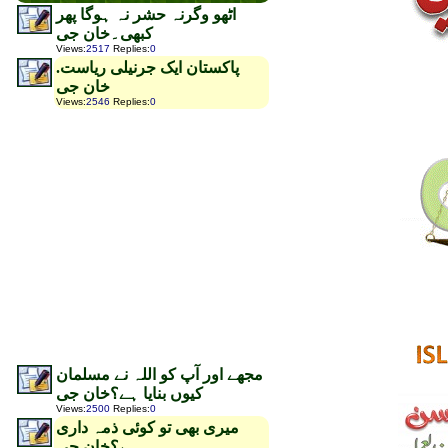
اٹھو وگرنہ حشر نہ ہوگا پھر
کبھی۔خان جی
Views
:
2517
Replies
:
0
پاکستان ایک جرنیلی ریاست.
خان جی
Views
:
2546
Replies
:
0
مجھے اور آپ کو اللہ نے مسلمان
کیوں بنایا ہے؟خان جی
Views
:
2500
Replies
:
0
میری بھی تو کوئی ذمہ داری
ہے؟خان جی