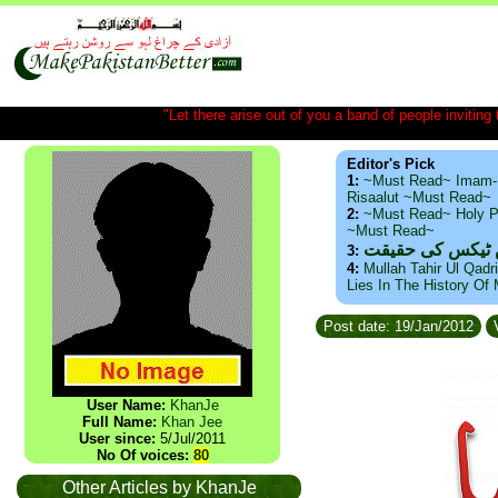
"Let there arise out of you a band of people inviting t
Editor's Pick
1:
~Must Read~ Imam-
Risaalut ~Must Read~
2:
~Must Read~ Holy P
~Must Read~
س ٹیکس کی حقیقت
3:
4:
Mullah Tahir Ul Qadr
Lies In The History Of
Post date: 19/Jan/2012
V
User Name:
KhanJe
Full Name:
Khan Jee
User since:
5/Jul/2011
No Of voices:
80
Other Articles by KhanJe