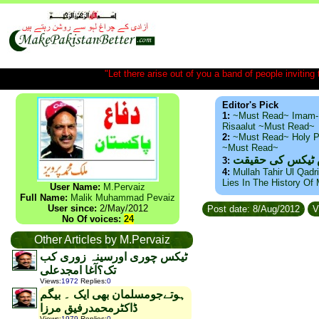
"Let there arise out of you a band of people inviting t
Editor's Pick
1:
~Must Read~ Imam-
Risaalut ~Must Read~
2:
~Must Read~ Holy P
~Must Read~
س ٹیکس کی حقیقت
3:
4:
Mullah Tahir Ul Qadr
Lies In The History Of
User Name:
M.Pervaiz
Full Name:
Malik Muhammad Pevaiz
User since:
2/May/2012
Post date: 8/Aug/2012
V
No Of voices:
24
Other Articles by M.Pervaiz
ٹیکس چوری اورسینہ زوری کب
تک؟آغا امجدعلی
Views
:
1972
Replies
:
0
ہوتےجومسلمان بھی ایک ۔ بیگم
ڈاکٹرمحمدرفیق مرزا
Views
:
1979
Replies
:
0