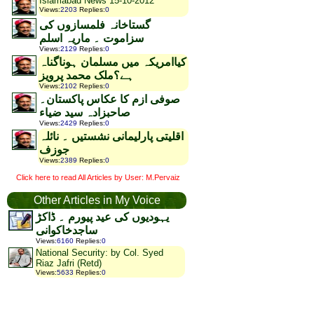
Islamabad News 15-10-2012
Views
:
2203
Replies
:
0
گستاخانہ فلمسازوں کی
سزاموت ۔ ماریہ اسلم
Views
:
2129
Replies
:
0
کیاامریکہ میں مسلمان ہوناگناہ
ہے؟ملک محمد پرویز
Views
:
2102
Replies
:
0
صوفی ازم کا عکاس پاکستان۔
صاحبزادہ سید ضیاء
Views
:
2429
Replies
:
0
اقلیتی پارلیمانی نشستیں ۔ نائلہ
جوزف
Views
:
2389
Replies
:
0
Click here to read All Articles by User: M.Pervaiz
Other Articles in My Voice
یہودیوں کی عید پیورم ۔ ڈاکڑ
ساجدخاکوانی
Views
:
6160
Replies
:
0
National Security: by Col. Syed
Riaz Jafri (Retd)
Views
:
5633
Replies
:
0