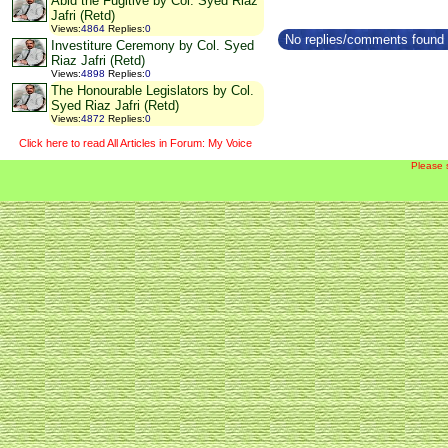
Abid the Fugitive by Col. Syed Riaz
Jafri (Retd)
Views
:
4864
Replies
:
0
No replies/comments found f
Investiture Ceremony by Col. Syed
Riaz Jafri (Retd)
Views
:
4898
Replies
:
0
The Honourable Legislators by Col.
Syed Riaz Jafri (Retd)
Views
:
4872
Replies
:
0
Click here to read All Articles in Forum: My Voice
Please 