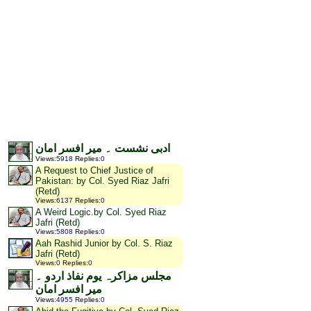
ادبی نشست ۔ میر افسر امان
Views
:
5918
Replies
:
0
A Request to Chief Justice of
Pakistan: by Col. Syed Riaz Jafri
(Retd)
Views
:
6137
Replies
:
0
A Weird Logic.by Col. Syed Riaz
Jafri (Retd)
Views
:
5808
Replies
:
0
Aah Rashid Junior by Col. S. Riaz
Jafri (Retd)
Views
:
0
Replies
:
0
مجلس مزاکرہ یوم نفاذ اردو ۔
میر افسر امان
Views
:
4955
Replies
:
0