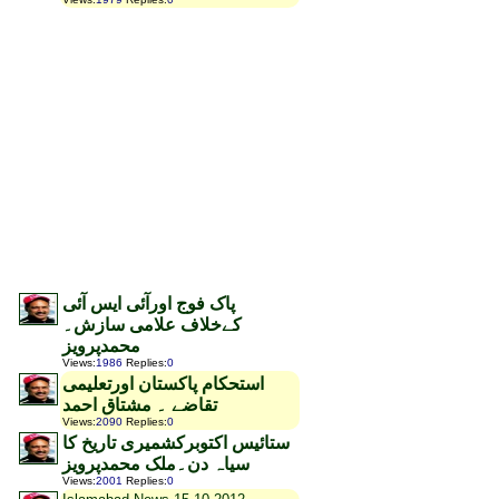
پاک فوج اورآئی ایس آئی
کےخلاف علامی سازش۔
محمدپرویز
Views
:
1986
Replies
:
0
استحکام پاکستان اورتعلیمی
تقاضے ۔ مشتاق احمد
Views
:
2090
Replies
:
0
ستائیس اکتوبرکشمیری تاریخ کا
سیاہ دن۔ملک محمدپرویز
Views
:
2001
Replies
:
0