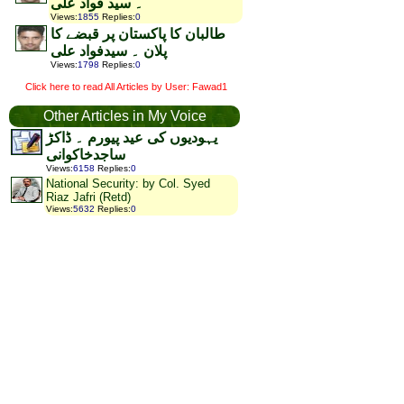
۔ سید فواد علی
Views
:
1855
Replies
:
0
طالبان کا پاکستان پر قبضے کا
پلان ۔ سیدفواد علی
Views
:
1798
Replies
:
0
Click here to read All Articles by User: Fawad1
Other Articles in My Voice
یہودیوں کی عید پیورم ۔ ڈاکڑ
ساجدخاکوانی
Views
:
6158
Replies
:
0
National Security: by Col. Syed
Riaz Jafri (Retd)
Views
:
5632
Replies
:
0