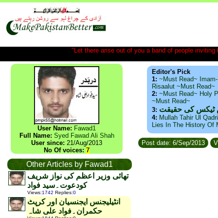
"Let there arise out of you a band of people inviting t
Editor's Pick
1:
~Must Read~ Imam-
Risaalut ~Must Read~
2:
~Must Read~ Holy P
~Must Read~
س ٹیکس کی حقیقت
3:
4:
Mullah Tahir Ul Qadr
Lies In The History Of
User Name:
Fawad1
Full Name:
Syed Fawad Ali Shah
User since:
21/Aug/2013
Post date: 6/Sep/2013
V
No Of voices:
7
Other Articles by Fawad1
تھائی وزیر اعظم کی نواز شریف
کودعوت۔سید فواد
Views
:
1742
Replies
:
0
انٹیلیجنس ایجنسیان اور کرپٹ
حکمران۔فواد علی شاہ