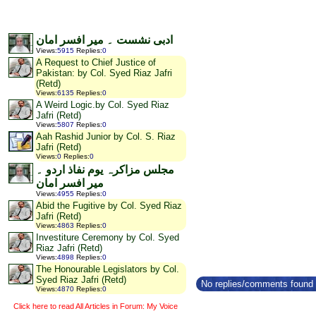
ادبی نشست ۔ میر افسر امان
Views
:
5915
Replies
:
0
A Request to Chief Justice of
Pakistan: by Col. Syed Riaz Jafri
(Retd)
Views
:
6135
Replies
:
0
A Weird Logic.by Col. Syed Riaz
Jafri (Retd)
Views
:
5807
Replies
:
0
Aah Rashid Junior by Col. S. Riaz
Jafri (Retd)
Views
:
0
Replies
:
0
مجلس مزاکرہ یوم نفاذ اردو ۔
میر افسر امان
Views
:
4955
Replies
:
0
Abid the Fugitive by Col. Syed Riaz
Jafri (Retd)
Views
:
4863
Replies
:
0
Investiture Ceremony by Col. Syed
Riaz Jafri (Retd)
Views
:
4898
Replies
:
0
The Honourable Legislators by Col.
Syed Riaz Jafri (Retd)
No replies/comments found f
Views
:
4870
Replies
:
0
Click here to read All Articles in Forum: My Voice