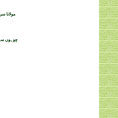
مولانا سر
چوہوں سےا