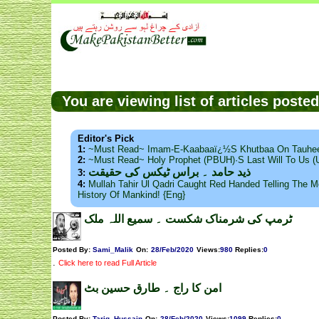
You are viewing list of articles post
Editor's Pick
1:
~Must Read~ Imam-E-Kaabaaï¿½s Khutbaa On Tauhee
2:
~Must Read~ Holy Prophet (PBUH)·s Last Will To Us
ذید حامد ۔ براس ٹیکس کی حقیقت
3:
4:
Mullah Tahir Ul Qadri Caught Red Handed Telling The Mo
History Of Mankind! {Eng}
ٹرمپ کی شرمناک شکست ۔ سمیع اللہ ملک
Posted By:
Sami_Malik
On:
28/Feb/2020
Views
:
980
Replies
:
0
.
Click here to read Full Article
امن کا راج ۔ طارق حسین بٹ
Posted By:
Tariq_Hussain
On:
28/Feb/2020
Views
:
1099
Replies
:
0