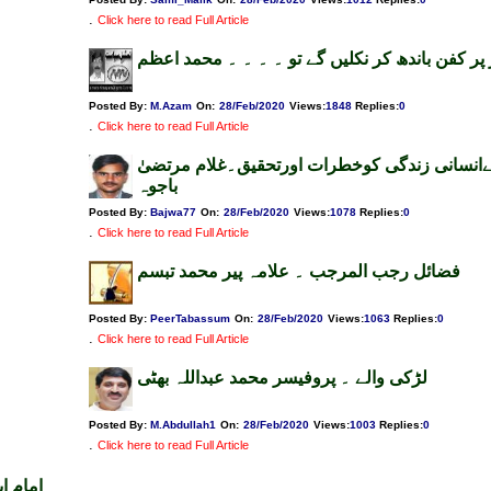
.
Click here to read Full Article
 پر کفن باندھ کر نکلیں گے تو ۔ ۔ ۔ ۔ محمد اعظم
Posted By:
M.Azam
On:
28/Feb/2020
Views
:
1848
Replies
:
0
.
Click here to read Full Article
نسانی زندگی کوخطرات اورتحقیق۔غلام مرتضیٰ
باجوہ
Posted By:
Bajwa77
On:
28/Feb/2020
Views
:
1078
Replies
:
0
.
Click here to read Full Article
فضائل رجب المرجب ۔ علامہ پیر محمد تبسم
Posted By:
PeerTabassum
On:
28/Feb/2020
Views
:
1063
Replies
:
0
.
Click here to read Full Article
لڑکی والے ۔ پروفیسر محمد عبداللہ بھٹی
Posted By:
M.Abdullah1
On:
28/Feb/2020
Views
:
1003
Replies
:
0
.
Click here to read Full Article
امام ا