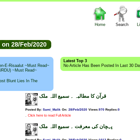
Home
Search
L
ed on 28/Feb/2020
Latest Top 3
n-E-Risaalut ~Must Read~
No Article Has Been Posted In Last 30 D
 (URDU) ~Must Read~
st Blunt Lies In The
قرآن کا مطالبہ ۔ سمیع اللہ ملک
Posted By:
Sami_Malik
On:
28/Feb/2020
Views
:
970
Replies
:
0
.
Click here to read Full Article
پہچان کی معرفت ۔ سمیع اللہ ملک
Posted By:
Sami_Malik
On:
28/Feb/2020
Views
:
1012
Replies
:
0