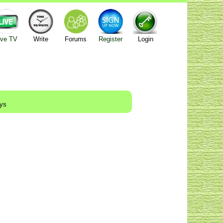
ive TV
Write
Forums
Register
Login
ays