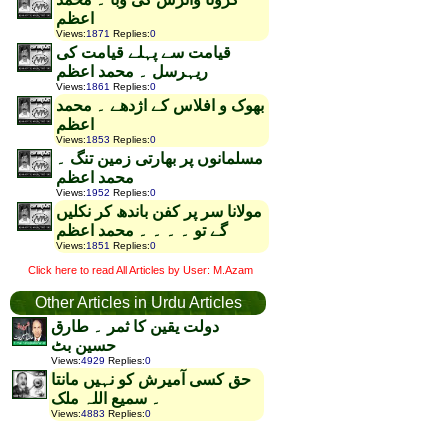
اعظم
Views
:
1871
Replies
:
0
قیامت سے پہلے قیامت کی
ریہرسل ۔ محمد اعظم
Views
:
1861
Replies
:
0
بھوک و افلاس کے اژدھے ۔ محمد
اعظم
Views
:
1853
Replies
:
0
مسلمانوں پر بھارتی زمین تنگ ۔
محمد اعظم
Views
:
1952
Replies
:
0
مولانا سر پر کفن باندھ کر نکلیں
گے تو ۔ ۔ ۔ ۔ محمد اعظم
Views
:
1851
Replies
:
0
Click here to read All Articles by User: M.Azam
Other Articles in Urdu Articles
دولت یقین کا ثمر ۔ طارق
حسین بٹ
Views
:
4929
Replies
:
0
حق کسی آمیرش کو نہیں مانتا
۔ سمیع اللہ ملک
Views
:
4883
Replies
:
0