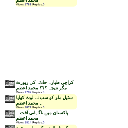
محمد اعظم
Views
:
1783
Replies
:
0
کراچی طیارہ حادثہ کی رپورٹ
مگر نتیجہ ؟؟؟ محمد اعظم
Views
:
1789
Replies
:
0
سٹیل ملز کو سب نے لوٹ کھایا
۔ محمد اعظم
Views
:
1879
Replies
:
0
پاکستان میں ناگہانی آفت ۔
محمد اعظم
Views
:
1814
Replies
:
0
کرونا وائرس کی وبا ۔ محمد