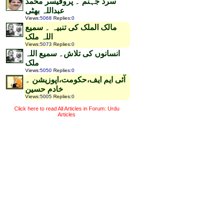
سرد جہنم ۔ پروفیسر محمد
عبداللہ بھٹی
Views
:
5068
Replies
:
0
مالک الملک کی تنبیہ ۔ سمیع
اللہ ملک
Views
:
5073
Replies
:
0
انسانوں کی تلاش۔ سمیع اللہ
ملک
Views
:
5050
Replies
:
0
آئی ایم ایف،حکومت،اپوزیشن ۔
خادم حسین
Views
:
5005
Replies
:
0
Click here to read All Articles in Forum: Urdu
Articles