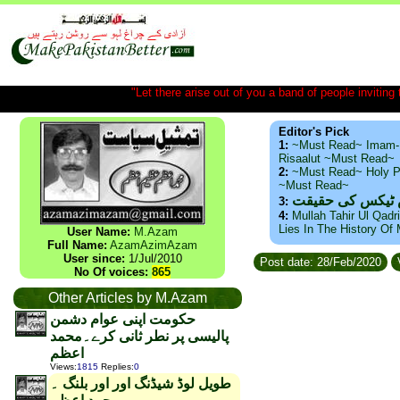
"Let there arise out of you a band of people inviting t
Editor's Pick
1:
~Must Read~ Imam-
Risaalut ~Must Read~
2:
~Must Read~ Holy P
~Must Read~
س ٹیکس کی حقیقت
3:
4:
Mullah Tahir Ul Qadr
Lies In The History Of
User Name:
M.Azam
Full Name:
AzamAzimAzam
User since:
1/Jul/2010
Post date: 28/Feb/2020
No Of voices:
865
Other Articles by M.Azam
حکومت اپنی عوام دشمن
پالیسی پر نطر ثانی کرے۔محمد
اعظم
Views
:
1815
Replies
:
0
طویل لوڈ شیڈنگ اور اور بلنگ ۔