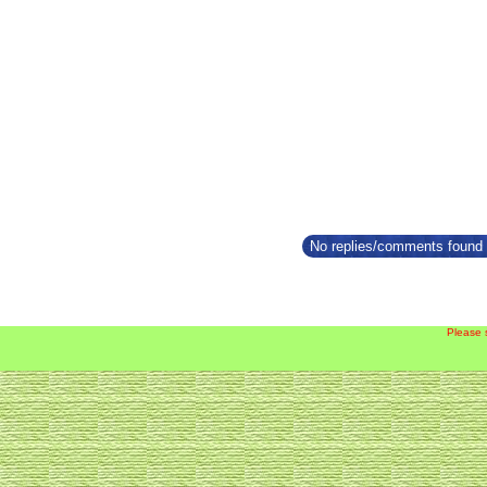
No replies/comments found f
Please 