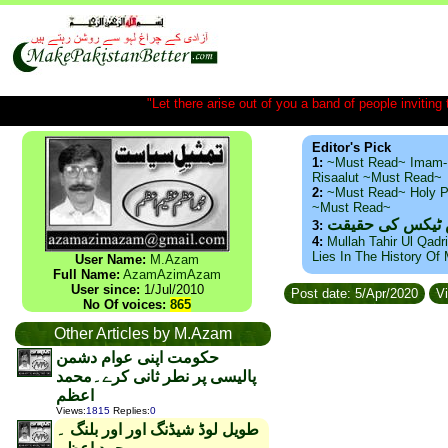
"Let there arise out of you a band of people inviting t
Editor's Pick
1:
~Must Read~ Imam-
Risaalut ~Must Read~
2:
~Must Read~ Holy P
~Must Read~
س ٹیکس کی حقیقت
3:
4:
Mullah Tahir Ul Qadr
Lies In The History Of
User Name:
M.Azam
Full Name:
AzamAzimAzam
User since:
1/Jul/2010
Post date: 5/Apr/2020
Vi
No Of voices:
865
Other Articles by M.Azam
حکومت اپنی عوام دشمن
پالیسی پر نطر ثانی کرے۔محمد
اعظم
Views
:
1815
Replies
:
0
طویل لوڈ شیڈنگ اور اور بلنگ ۔