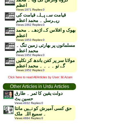
اعظم
Views
:
1871
Replies
:
0
قیامت سے پہلے قیامت کی
ریہرسل ۔ محمد اعظم
Views
:
1862
Replies
:
0
بھوک و افلاس کے اژدھے ۔ محمد
اعظم
Views
:
1853
Replies
:
0
مسلمانوں پر بھارتی زمین تنگ ۔
محمد اعظم
Views
:
1952
Replies
:
0
مولانا سر پر کفن باندھ کر نکلیں
گے تو ۔ ۔ ۔ ۔ محمد اعظم
Views
:
1852
Replies
:
0
Click here to read All Articles by User: M.Azam
Other Articles in Urdu Articles
دولت یقین کا ثمر ۔ طارق
حسین بٹ
Views
:
4932
Replies
:
0
حق کسی آمیرش کو نہیں مانتا
۔ سمیع اللہ ملک
Views
:
4884
Replies
:
0