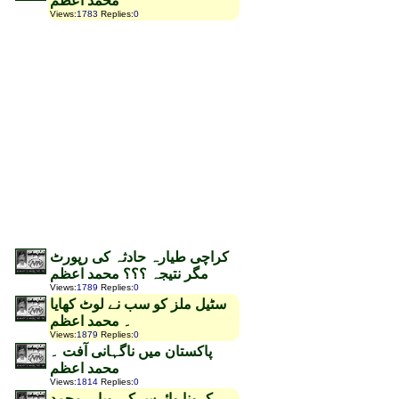
محمد اعظم
Views
:
1783
Replies
:
0
کراچی طیارہ حادثہ کی رپورٹ
مگر نتیجہ ؟؟؟ محمد اعظم
Views
:
1789
Replies
:
0
سٹیل ملز کو سب نے لوٹ کھایا
۔ محمد اعظم
Views
:
1879
Replies
:
0
پاکستان میں ناگہانی آفت ۔
محمد اعظم
Views
:
1814
Replies
:
0
کرونا وائرس کی وبا ۔ محمد