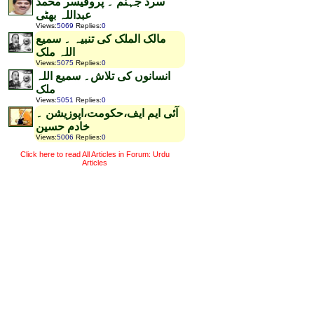
سرد جہنم ۔ پروفیسر محمد
عبداللہ بھٹی
Views
:
5069
Replies
:
0
مالک الملک کی تنبیہ ۔ سمیع
اللہ ملک
Views
:
5075
Replies
:
0
انسانوں کی تلاش۔ سمیع اللہ
ملک
Views
:
5051
Replies
:
0
آئی ایم ایف،حکومت،اپوزیشن ۔
خادم حسین
Views
:
5006
Replies
:
0
Click here to read All Articles in Forum: Urdu
Articles