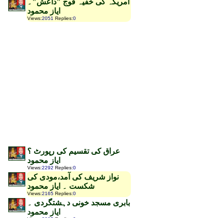
امریکہ کی خفیہ فوج "داعش"۔
ایاز محمود
Views
:
2051
Replies
:
0
عراق کی تقسیم کی رپورٹ ؟
ایاز محمود
Views
:
2292
Replies
:
0
نواز شریف کی آمد،مودی کی
شکست ۔ ایاز محمود
Views
:
2165
Replies
:
0
بابری مسجد خونی دہشتگردی ۔
ایاز محمود