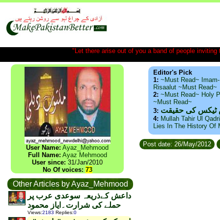
"Let there arise out of you a band of people inviting t
Editor's Pick
1:
~Must Read~ Imam-
Risaalut ~Must Read~
2:
~Must Read~ Holy P
~Must Read~
س ٹیکس کی حقیقت
3:
4:
Mullah Tahir Ul Qadr
Lies In The History Of
Post date: 26/May/2012
User Name:
Ayaz_Mehmood
Full Name:
Ayaz Mehmood
User since:
31/Jan/2010
No Of voices:
73
Other Articles by Ayaz_Mehmood
داعش کےذریعہ سوعدی عرب پر
حملے کی شرارت۔ایاز محمود
Views
:
2183
Replies
:
0