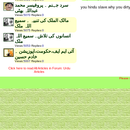
سرد جہنم ۔ پروفیسر محمد
you hindu slave.why you dirt
عبداللہ بھٹی
Views
:
5070
Replies
:
0
مالک الملک کی تنبیہ ۔ سمیع
اللہ ملک
Views
:
5075
Replies
:
0
انسانوں کی تلاش۔ سمیع اللہ
ملک
Views
:
5053
Replies
:
0
آئی ایم ایف،حکومت،اپوزیشن ۔
خادم حسین
Views
:
5007
Replies
:
0
Click here to read All Articles in Forum: Urdu
Articles
Please 