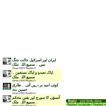
ایران اور اسرائیل حالت جنگ
میں ۔ سمیع اللہ ملک
Views
:
4803
Replies
:
0
ایاک نعبدو و ایاک نستعین ۔
سمیع اللہ ملک
Views
:
4958
Replies
:
0
کوئی امید بر نہیں آتی ۔ طارق
حسین بٹ
Views
:
4959
Replies
:
0
آنسؤں کا سورج اور یقین محکم
Reply:
you hindu slave
۔ سمیع اللہ ملک
Replied by(
drkjke
) Replied 
Views
:
4923
Replies
:
0