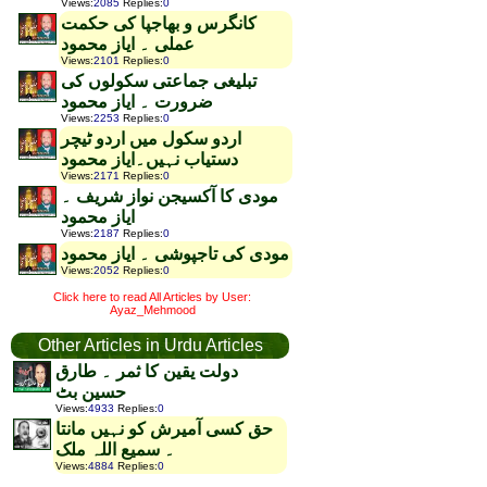
Views
:
2085
Replies
:
0
کانگرس و بھاجپا کی حکمت
عملی ۔ ایاز محمود
Views
:
2101
Replies
:
0
تبلیغی جماعتی سکولوں کی
ضرورت ۔ ایاز محمود
Views
:
2253
Replies
:
0
اردو سکول میں اردو ٹیچر
دستیاب نہیں۔ایاز محمود
Views
:
2171
Replies
:
0
مودی کا آکسیجن نواز شریف ۔
ایاز محمود
Views
:
2187
Replies
:
0
مودی کی تاجپوشی ۔ ایاز محمود
Views
:
2052
Replies
:
0
Click here to read All Articles by User:
Ayaz_Mehmood
Other Articles in Urdu Articles
دولت یقین کا ثمر ۔ طارق
حسین بٹ
Views
:
4933
Replies
:
0
حق کسی آمیرش کو نہیں مانتا
۔ سمیع اللہ ملک
Views
:
4884
Replies
:
0