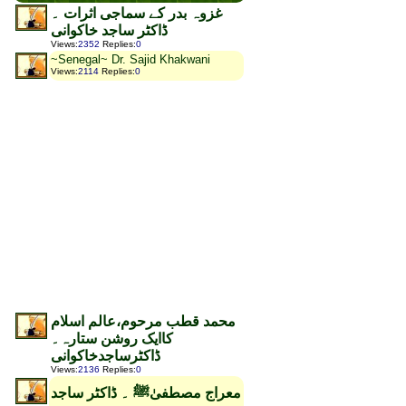
غزوہ بدر کے سماجی اثرات ۔
ڈاکٹر ساجد خاکوانی
Views
:
2352
Replies
:
0
~Senegal~ Dr. Sajid Khakwani
Views
:
2114
Replies
:
0
محمد قطب مرحوم،عالم اسلام
کاایک روشن ستارہ۔
ڈاکٹرساجدخاکوانی
Views
:
2136
Replies
:
0
معراج مصطفیٰﷺ ۔ ڈاکٹر ساجد