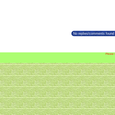
No replies/comments found f
Please 