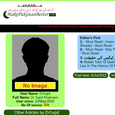
"Let there arise out of you a band of people inviting t
Editor's Pick
1:
~Must Read~ Imam-
Risaalut ~Must Read~
2:
~Must Read~ Holy P
~Must Read~
س ٹیکس کی حقیقت
3:
4:
Mullah Tahir Ul Qadr
Lies In The History Of
Post date: 5/Jul/2012
Vi
User Name:
DrSajid
Full Name:
Dr Sajid Khakwani
User since:
22/May/2010
No Of voices:
370
Other Articles by DrSajid