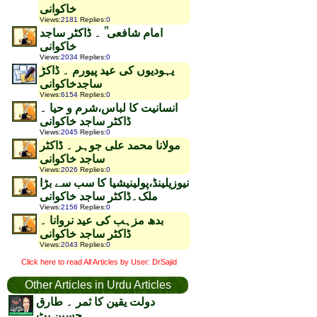
خاکوانی
Views
:
2181
Replies
:
0
امام شافعی ؒ ۔ ڈاکٹر ساجد
خاکوانی
Views
:
2034
Replies
:
0
یہودیوں کی عید پیورم ۔ ڈاکڑ
ساجدخاکوانی
Views
:
6154
Replies
:
0
انسانیت کا لباس،شرم و حیا ۔
ڈاکٹر ساجد خاکوانی
Views
:
2045
Replies
:
0
مولانا محمد علی جوہر ۔ ڈاکٹر
ساجد خاکوانی
Views
:
2026
Replies
:
0
نیوزیلینڈ،پولینیشیا کا سب سے بڑا
ملک۔ڈاکٹر ساجد خاکوانی
Views
:
2156
Replies
:
0
بدھ مزہب کی عید نروانا ۔
ڈاکٹر ساجد خاکوانی
Views
:
2043
Replies
:
0
Click here to read All Articles by User: DrSajid
Other Articles in Urdu Articles
دولت یقین کا ثمر ۔ طارق
حسین بٹ