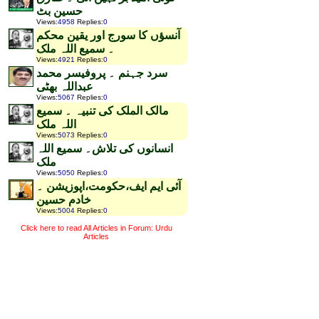
حسین بٹ
Views
:
4958
Replies
:
0
آنسؤں کا سورج اور یقین محکم
۔ سمیع اللہ ملک
Views
:
4921
Replies
:
0
سرد جہنم ۔ پروفیسر محمد
عبداللہ بھٹی
Views
:
5067
Replies
:
0
مالک الملک کی تنبیہ ۔ سمیع
اللہ ملک
Views
:
5073
Replies
:
0
انسانوں کی تلاش۔ سمیع اللہ
ملک
Views
:
5050
Replies
:
0
آئی ایم ایف،حکومت،اپوزیشن ۔
خادم حسین
Views
:
5004
Replies
:
0
Click here to read All Articles in Forum: Urdu
Articles