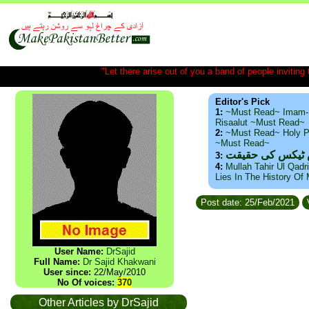
"Let there arise out of you a band of people inviting t
Editor's Pick
1:
~Must Read~ Imam-
Risaalut ~Must Read~
2:
~Must Read~ Holy P
~Must Read~
س ٹیکس کی حقیقت
3:
4:
Mullah Tahir Ul Qadr
Lies In The History Of
Post date: 25/Feb/2021
User Name:
DrSajid
Full Name:
Dr Sajid Khakwani
User since:
22/May/2010
No Of voices:
370
Other Articles by DrSajid