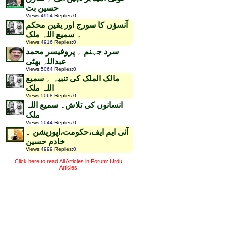
حسین بٹ
Views
:
4954
Replies
:
0
آنسؤں کا سورج اور یقین محکم
۔ سمیع اللہ ملک
Views
:
4916
Replies
:
0
سرد جہنم ۔ پروفیسر محمد
عبداللہ بھٹی
Views
:
5064
Replies
:
0
مالک الملک کی تنبیہ ۔ سمیع
اللہ ملک
Views
:
5068
Replies
:
0
انسانوں کی تلاش۔ سمیع اللہ
ملک
Views
:
5044
Replies
:
0
آئی ایم ایف،حکومت،اپوزیشن ۔
خادم حسین
Views
:
4999
Replies
:
0
Click here to read All Articles in Forum: Urdu
Articles