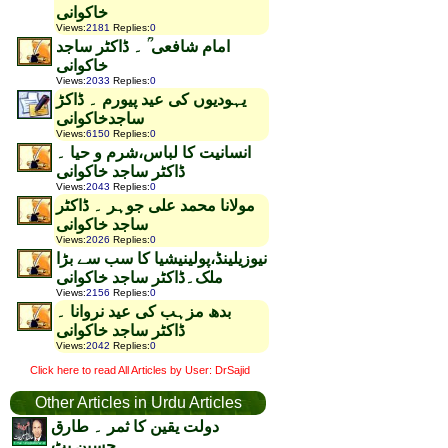
خاکوانی
Views
:
2181
Replies
:
0
امام شافعی ؒ ۔ ڈاکٹر ساجد
خاکوانی
Views
:
2033
Replies
:
0
یہودیوں کی عید پیورم ۔ ڈاکڑ
ساجدخاکوانی
Views
:
6150
Replies
:
0
انسانیت کا لباس،شرم و حیا ۔
ڈاکٹر ساجد خاکوانی
Views
:
2043
Replies
:
0
مولانا محمد علی جوہر ۔ ڈاکٹر
ساجد خاکوانی
Views
:
2026
Replies
:
0
نیوزیلینڈ،پولینیشیا کا سب سے بڑا
ملک۔ڈاکٹر ساجد خاکوانی
Views
:
2156
Replies
:
0
بدھ مزہب کی عید نروانا ۔
ڈاکٹر ساجد خاکوانی
Views
:
2042
Replies
:
0
Click here to read All Articles by User: DrSajid
Other Articles in Urdu Articles
دولت یقین کا ثمر ۔ طارق
حسین بٹ