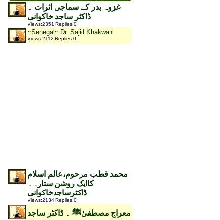
غزوہ بدر کے سماجی اثرات ۔
ڈاکٹر ساجد خاکوانی
Views
:
2351
Replies
:
0
~Senegal~ Dr. Sajid Khakwani
Views
:
2112
Replies
:
0
محمد قطب مرحوم،عالم اسلام
کاایک روشن ستارہ۔
ڈاکٹرساجدخاکوانی
Views
:
2134
Replies
:
0
معراج مصطفیٰﷺ ۔ ڈاکٹر ساجد