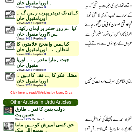
۔ اوریا مقبول جان
Views
:
3275
Replies
:
0
کہاں تک دربدر پھرتے رہیں گے ۔
اوریامقبول جان
Views
:
3266
Replies
:
0
کیا ہم روز حشر پر ایمان رکھتے
ہیں؟اوریا مقبول جان
Views
:
3412
Replies
:
0
کیاہمیں واضحح علامتوں کا
انتظارہے ۔ اوریامقبول جان
Views
:
3342
Replies
:
0
جیت ہمارا مقدر ہے ۔ اوریا
مقبول جان
Views
:
3248
Replies
:
0
مسٓلہ فکر کا ہے فقہ کا نہیں ۔
اوریا مقبول جان
Views
:
3204
Replies
:
0
Click here to read All Articles by User: Orya
Other Articles in Urdu Articles
دولت یقین کا ثمر ۔ طارق
حسین بٹ
Views
:
4925
Replies
:
0
حق کسی آمیرش کو نہیں مانتا
۔ سمیع اللہ ملک