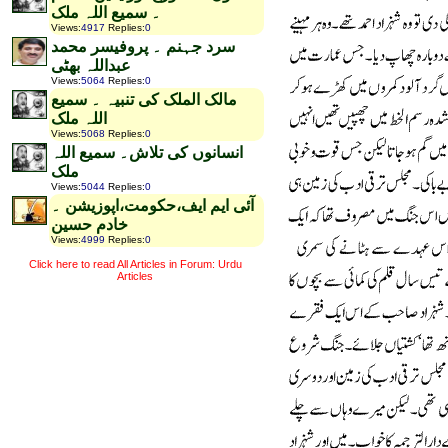
۔ سمیع اللہ ملک
Views
:
4917
Replies
:
0
سرد جہنم ۔ پروفیسر محمد
عبداللہ بھٹی
Views
:
5064
Replies
:
0
مالک الملک کی تنبیہ ۔ سمیع
اللہ ملک
Views
:
5068
Replies
:
0
انسانوں کی تلاش۔ سمیع اللہ
ملک
Views
:
5044
Replies
:
0
آئی ایم ایف،حکومت،اپوزیشن ۔
خادم حسین
Views
:
4999
Replies
:
0
Click here to read All Articles in Forum: Urdu
Articles