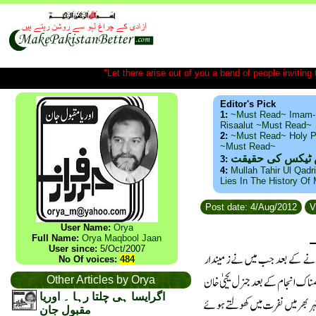
"Let there arise out of you a band of people inviting t
Editor's Pick
1:
~Must Read~ Imam-
Risaalut ~Must Read~
2:
~Must Read~ Holy P
~Must Read~
س ٹیکس کی حقیقت
3:
4:
Mullah Tahir Ul Qadr
Lies In The History Of
Post date: 4/Aug/2012
V
User Name:
Orya
Full Name:
Orya Maqbool Jaan
User since:
5/Oct/2007
No Of voices:
484
Other Articles by Orya
اگرایسا ہی چلتا رہا ۔ اوریا
مقبول جان