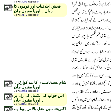
Views
:
3052
Replies
:
0
فحش اخلاقیات اور قوموں کا
زوال ۔ اوریا مقبول جان
Views
:
3672
Replies
:
0
شام ،سیدنامہدی کاہید کوارٹر ۔
اوریا مقبول جان
Views
:
3455
Replies
:
0
اس خواب کی تکمیل کی راہ پر
۔ اوریا مقبول جان
Views
:
3455
Replies
:
0
اکثریت نہیں عدل بالا تر ہوتا ہے