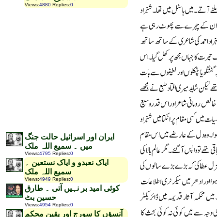
Views
:
4880
Replies
:
0
ایران اور اسرائیل حالت جنگ
میں ۔ سمیع اللہ ملک
Views
:
4795
Replies
:
0
ایاک نعبدو و ایاک نستعین ۔
سمیع اللہ ملک
Views
:
4949
Replies
:
0
کوئی امید بر نہیں آتی ۔ طارق
حسین بٹ
Views
:
4954
Replies
:
0
آنسؤں کا سورج اور یقین محکم