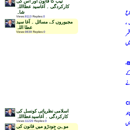
نیب کا قانون اور اس کی
کارکردگی ۔ آغاسید عطااللہ
شاہ
Views
:
8113
Replies
:
0
مجبوروں کے مسائل ۔ آغا سید
عطا اللہ
Views
:
9839
Replies
:
0
اسلامی نظریاتی کونسل کی
کارکردگی ۔ آغاسیدعطااللہ
Views
:
11220
Replies
:
0
موہن جودڑو میں قانون کی