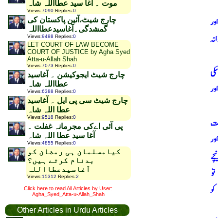
موت ۔ آغا سید عطااللہ شاہ
Views
:
7090
Replies
:
0
چارج شیٹ،آئین پاکستان کی
گمشدگی۔آغاسیدعطااللہ
Views
:
9498
Replies
:
0
LET COURT OF LAW BECOME
COURT OF JUSTICE by Agha Syed
Atta-u-Allah Shah
Views
:
7073
Replies
:
0
چارج شیٹ ایجوکیشن ۔ آغاسید
عطااللہ شاہ
Views
:
6388
Replies
:
0
چارج شیٹ سی پی ایل ۔ آغاسید
عطا اللہ شاہ
Views
:
9518
Replies
:
0
پی آئی اےکی مجرمانہ غفلت ۔
آغا سید عطا اللہ شاہ
Views
:
4855
Replies
:
0
کیامسلمان ہی رمضان کو
بدنام کرتے ہیں؟
آغاسیدعطااللہ
Views
:
15312
Replies
:
2
Click here to read All Articles by User:
Agha_Syed_Atta-u-Allah_Shah
Other Articles in Urdu Articles