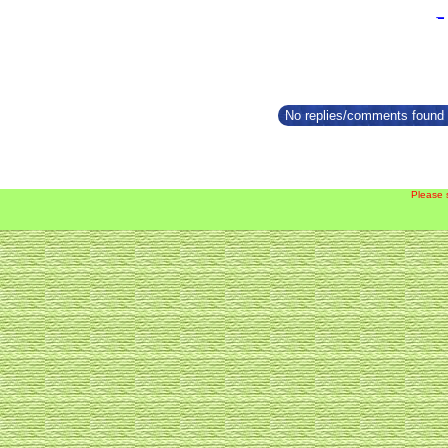
No replies/comments found f
Please 