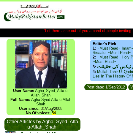
"Let there arise out of you a band of people inviting t
Editor's Pick
1:
~Must Read~ Imam-
Risaalut ~Must Read~
2:
~Must Read~ Holy P
~Must Read~
س ٹیکس کی حقیقت
3:
4:
Mullah Tahir Ul Qadr
Lies In The History Of
Post date: 1/Sep/2012
V
User Name:
Agha_Syed_Atta-u-
Allah_Shah
Full Name:
Agha Syed Atta-u-Allah
Shah
User since:
31/Aug/2008
No Of voices:
54
Other Articles by Agha_Syed_Atta-
u-Allah_Shah