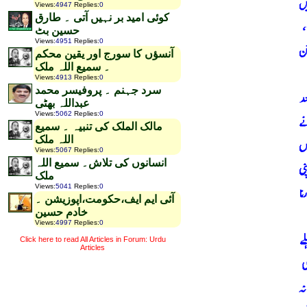
Views
:
4947
Replies
:
0
کوئی امید بر نہیں آتی ۔ طارق
حسین بٹ
Views
:
4951
Replies
:
0
آنسؤں کا سورج اور یقین محکم
۔ سمیع اللہ ملک
Views
:
4913
Replies
:
0
سرد جہنم ۔ پروفیسر محمد
عبداللہ بھٹی
Views
:
5062
Replies
:
0
مالک الملک کی تنبیہ ۔ سمیع
اللہ ملک
Views
:
5067
Replies
:
0
انسانوں کی تلاش۔ سمیع اللہ
ملک
Views
:
5041
Replies
:
0
آئی ایم ایف،حکومت،اپوزیشن ۔
خادم حسین
Views
:
4997
Replies
:
0
Click here to read All Articles in Forum: Urdu
Articles