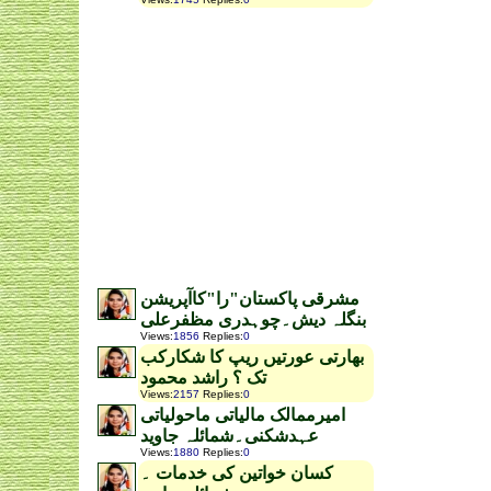
مشرقی پاکستان"را"کاآپریشن
بنگلہ دیش۔چوہدری مظفرعلی
Views
:
1856
Replies
:
0
بھارتی عورتیں ریپ کا شکارکب
تک ؟ راشد محمود
Views
:
2157
Replies
:
0
امیرممالک مالیاتی ماحولیاتی
عہدشکنی۔شمائلہ جاوید
Views
:
1880
Replies
:
0
کسان خواتین کی خدمات ۔