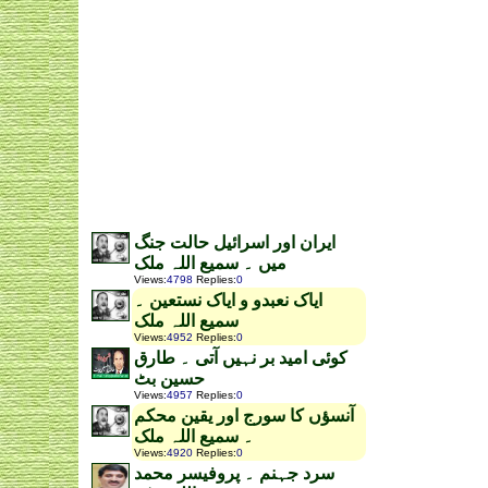
ایران اور اسرائیل حالت جنگ
میں ۔ سمیع اللہ ملک
Views
:
4798
Replies
:
0
ایاک نعبدو و ایاک نستعین ۔
سمیع اللہ ملک
Views
:
4952
Replies
:
0
کوئی امید بر نہیں آتی ۔ طارق
حسین بٹ
Views
:
4957
Replies
:
0
آنسؤں کا سورج اور یقین محکم
۔ سمیع اللہ ملک
Views
:
4920
Replies
:
0
سرد جہنم ۔ پروفیسر محمد