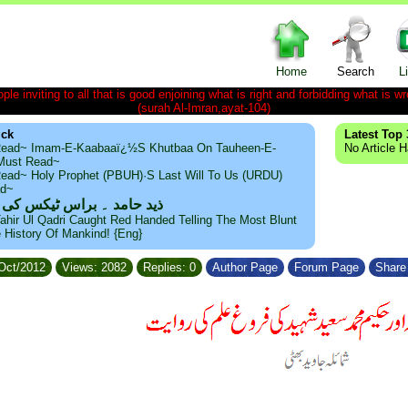
Home
Search
L
le inviting to all that is good enjoining what is right and forbidding what is wr
(surah Al-Imran,ayat-104)
ick
Latest Top 
ead~ Imam-E-Kaabaaï¿½s Khutbaa On Tauheen-E-
No Article 
~Must Read~
ead~ Holy Prophet (PBUH)·s Last Will To Us (URDU)
ad~
ذید حامد ۔ براس ٹیکس کی
ahir Ul Qadri Caught Red Handed Telling The Most Blunt
e History Of Mankind! {Eng}
/Oct/2012
Views: 2082
Replies: 0
Author Page
Forum Page
Share 