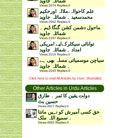
شمائلہ جاوید
Views
:
2074
Replies
:
0
علم کاحوالہ،ملالہ اورحکیم
محمدسعید ۔ شمائلہ جاوید
Views
:
2082
Replies
:
0
ماحول دشمن کشن گنگا ڈیم ۔
شمائلہ جاوید
Views
:
2297
Replies
:
0
توانائی سیکٹرکےلیے امریکی
امداد ۔ شمائلہ جاوید
Views
:
2016
Replies
:
0
سیاچن موسمیاتی مسلہ بھی ہے
۔ شمائلہ جاوید
Views
:
2045
Replies
:
0
Click here to read All Articles by User: Shumaila1
Other Articles in Urdu Articles
دولت یقین کا ثمر ۔ طارق
حسین بٹ
Views
:
4927
Replies
:
0
حق کسی آمیرش کو نہیں مانتا
۔ سمیع اللہ ملک
Views
:
4882
Replies
:
0