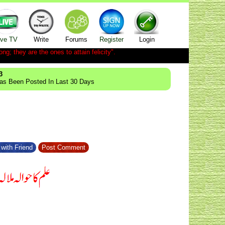
ive TV
Write
Forums
Register
Login
ong; they are the ones to attain felicity".
3
Has Been Posted In Last 30 Days
with Friend
Post Comment