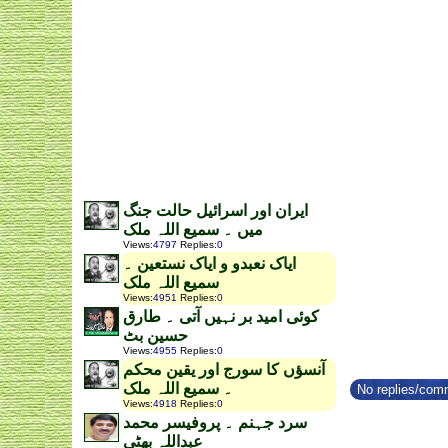
ایران اور اسرائیل حالت جنگ
میں ۔ سمیع اللہ ملک
Views
:
4797
Replies
:
0
ایاک نعبدو و ایاک نستعین ۔
سمیع اللہ ملک
Views
:
4951
Replies
:
0
کوئی امید بر نہیں آتی ۔ طارق
حسین بٹ
Views
:
4955
Replies
:
0
آنسؤں کا سورج اور یقین محکم
۔ سمیع اللہ ملک
No replies/comm
Views
:
4918
Replies
:
0
سرد جہنم ۔ پروفیسر محمد
عبداللہ بھٹی