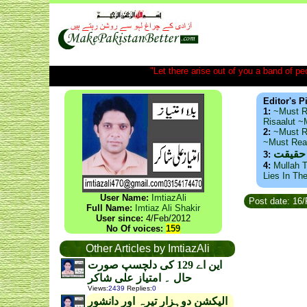
"Let there arise out of you a band of peop
Editor's P
1:
~Must R
Risaalut 
2:
~Must R
~Must Re
 حقیقت
3:
4:
Mullah T
Lies In Th
User Name:
ImtiazAli
Post date: 16
Full Name:
Imtiaz Ali Shakir
User since:
4/Feb/2012
No Of voices:
159
Other Articles by ImtiazAli
این اے 129 کی دلچسپ صورت
حال ۔ امتیاز علی شاکر
Views
:
2439
Replies
:
0
الیکشن دوہزار تیرہ اور دانشور