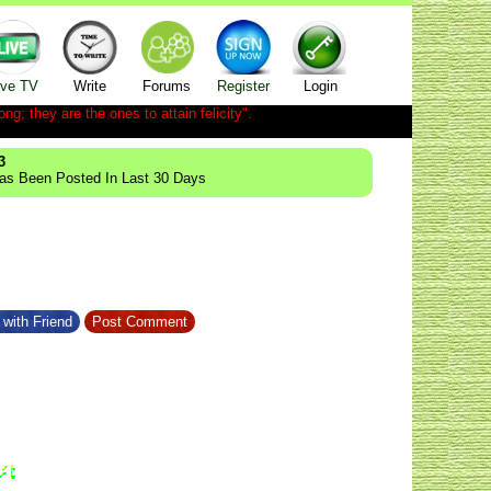
ive TV
Write
Forums
Register
Login
ong; they are the ones to attain felicity".
3
Has Been Posted In Last 30 Days
with Friend
Post Comment