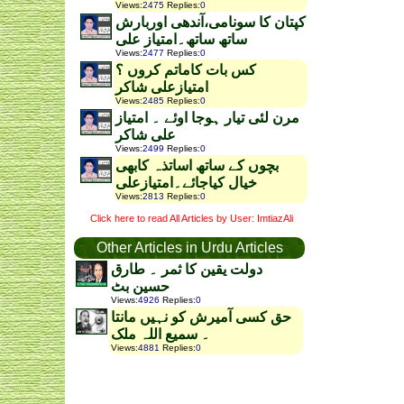
Views
:
2475
Replies
:
0
کپتان کا سونامی،آندھی اوربارش
ساتھ ساتھ۔امتیاز علی
Views
:
2477
Replies
:
0
کس بات کاماتم کروں ؟
امتیازعلی شاکر
Views
:
2485
Replies
:
0
مرن لئی تیار ہوجا اوئے ۔ امتیاز
علی شاکر
Views
:
2499
Replies
:
0
بچوں کے ساتھ اساتذہ کابھی
خیال کیاجائے۔امتیازعلی
Views
:
2813
Replies
:
0
Click here to read All Articles by User: ImtiazAli
Other Articles in Urdu Articles
دولت یقین کا ثمر ۔ طارق
حسین بٹ
Views
:
4926
Replies
:
0
حق کسی آمیرش کو نہیں مانتا
۔ سمیع اللہ ملک
Views
:
4881
Replies
:
0