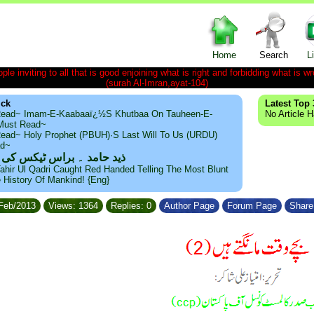
Home
Search
L
le inviting to all that is good enjoining what is right and forbidding what is wr
(surah Al-Imran,ayat-104)
ick
Latest Top 
ead~ Imam-E-Kaabaaï¿½s Khutbaa On Tauheen-E-
No Article 
~Must Read~
ead~ Holy Prophet (PBUH)·s Last Will To Us (URDU)
ad~
ذید حامد ۔ براس ٹیکس کی
ahir Ul Qadri Caught Red Handed Telling The Most Blunt
e History Of Mankind! {Eng}
/Feb/2013
Views: 1364
Replies: 0
Author Page
Forum Page
Share 