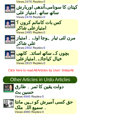
Views
:
2476
Replies
:
0
کپتان کا سونامی،آندھی اوربارش
ساتھ ساتھ۔امتیاز علی
Views
:
2479
Replies
:
0
کس بات کاماتم کروں ؟
امتیازعلی شاکر
Views
:
2485
Replies
:
0
مرن لئی تیار ہوجا اوئے ۔ امتیاز
علی شاکر
Views
:
2502
Replies
:
0
بچوں کے ساتھ اساتذہ کابھی
خیال کیاجائے۔امتیازعلی
Views
:
2815
Replies
:
0
Click here to read All Articles by User: ImtiazAli
Other Articles in Urdu Articles
دولت یقین کا ثمر ۔ طارق
حسین بٹ
Views
:
4940
Replies
:
0
حق کسی آمیرش کو نہیں مانتا
۔ سمیع اللہ ملک
Views
:
4890
Replies
:
0