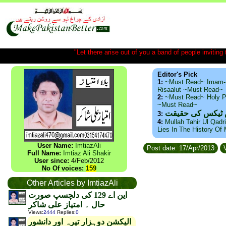
"Let there arise out of you a band of people inviting t
Editor's Pick
1:
~Must Read~ Imam-
Risaalut ~Must Read~
2:
~Must Read~ Holy P
~Must Read~
س ٹیکس کی حقیقت
3:
4:
Mullah Tahir Ul Qadr
Lies In The History Of
User Name:
ImtiazAli
Post date: 17/Apr/2013
V
Full Name:
Imtiaz Ali Shakir
User since:
4/Feb/2012
No Of voices:
159
Other Articles by ImtiazAli
این اے 129 کی دلچسپ صورت
حال ۔ امتیاز علی شاکر
Views
:
2444
Replies
:
0
الیکشن دوہزار تیرہ اور دانشور