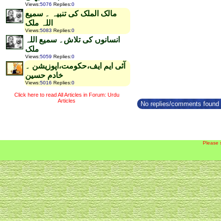
Views
:
5076
Replies
:
0
مالک الملک کی تنبیہ ۔ سمیع
اللہ ملک
Views
:
5083
Replies
:
0
انسانوں کی تلاش۔ سمیع اللہ
ملک
Views
:
5059
Replies
:
0
آئی ایم ایف،حکومت،اپوزیشن ۔
خادم حسین
Views
:
5016
Replies
:
0
Click here to read All Articles in Forum: Urdu
Articles
No replies/comments found f
Please 