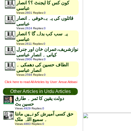
کون کس کا ایجنٹ ؟؟ انصار
عباسی
Views
:
2601
Replies
:
0
قاتلوں کی یہ بےخوفی ۔ انصار
عباسی
Views
:
2624
Replies
:
0
یہ سب کب بدلے گا ؟ انصار
عباسی
Views
:
2611
Replies
:
0
نوازشریف،عمران خان اور جنرل
کیانی ۔ انصار عباسی
Views
:
2900
Replies
:
0
الطاف حسین کی دھمکی ۔
انصار عباسی
Views
:
2594
Replies
:
0
Click here to read All Articles by User: Ansar.Abbasi
Other Articles in Urdu Articles
دولت یقین کا ثمر ۔ طارق
حسین بٹ
Views
:
4929
Replies
:
0
حق کسی آمیرش کو نہیں مانتا
۔ سمیع اللہ ملک
Views
:
4883
Replies
:
0