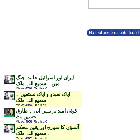
No replies/comments found f
ایران اور اسرائیل حالت جنگ
میں ۔ سمیع اللہ ملک
Views
:
4799
Replies
:
0
ایاک نعبدو و ایاک نستعین ۔
سمیع اللہ ملک
Views
:
4954
Replies
:
0
کوئی امید بر نہیں آتی ۔ طارق
حسین بٹ
Views
:
4958
Replies
:
0
آنسؤں کا سورج اور یقین محکم
۔ سمیع اللہ ملک
Views
:
4921
Replies
:
0