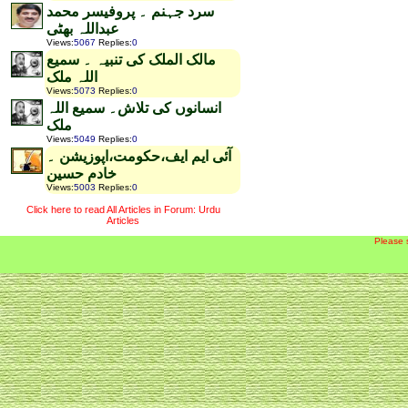
سرد جہنم ۔ پروفیسر محمد
عبداللہ بھٹی
Views
:
5067
Replies
:
0
مالک الملک کی تنبیہ ۔ سمیع
اللہ ملک
Views
:
5073
Replies
:
0
انسانوں کی تلاش۔ سمیع اللہ
ملک
Views
:
5049
Replies
:
0
آئی ایم ایف،حکومت،اپوزیشن ۔
خادم حسین
Views
:
5003
Replies
:
0
Click here to read All Articles in Forum: Urdu
Articles
Please 