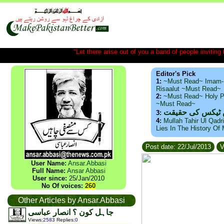
"Let there arise out of you a band of people inviting t
Editor's Pick
1:
~Must Read~ Imam-
Risaalut ~Must Read~
2:
~Must Read~ Holy P
~Must Read~
س ٹیکس کی حقیقت
3:
4:
Mullah Tahir Ul Qadr
Lies In The History Of
Post date: 22/Jul/2013
V
User Name:
Ansar.Abbasi
Full Name:
Ansar Abbasi
User since:
25/Jan/2010
No Of voices:
260
Other Articles by Ansar.Abbasi
جاہل کون ؟ انصار عباسی
Views
:
2583
Replies
:
0