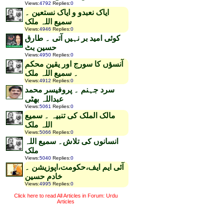
Views
:
4792
Replies
:
0
ایاک نعبدو و ایاک نستعین ۔
سمیع اللہ ملک
Views
:
4946
Replies
:
0
کوئی امید بر نہیں آتی ۔ طارق
حسین بٹ
Views
:
4950
Replies
:
0
آنسؤں کا سورج اور یقین محکم
۔ سمیع اللہ ملک
Views
:
4912
Replies
:
0
سرد جہنم ۔ پروفیسر محمد
عبداللہ بھٹی
Views
:
5061
Replies
:
0
مالک الملک کی تنبیہ ۔ سمیع
اللہ ملک
Views
:
5066
Replies
:
0
انسانوں کی تلاش۔ سمیع اللہ
ملک
Views
:
5040
Replies
:
0
آئی ایم ایف،حکومت،اپوزیشن ۔
خادم حسین
Views
:
4995
Replies
:
0
Click here to read All Articles in Forum: Urdu
Articles