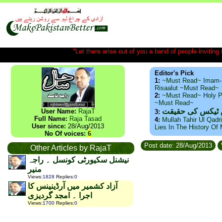
"Let there arise out of you a band of people inviting t
Editor's Pick
1:
~Must Read~ Imam-
Risaalut ~Must Read~
2:
~Must Read~ Holy P
~Must Read~
س ٹیکس کی حقیقت
User Name:
RajaT
3:
Full Name:
Raja Tasad
4:
Mullah Tahir Ul Qadr
User since:
28/Aug/2013
Lies In The History Of
No Of voices:
6
Post date: 28/Aug/2013
Other Articles by RajaT
نیشنل سکیورٹی کونسل ۔ راجہ
منیر
Views
:
1828
Replies
:
0
آزاد کشمیر میں آرڈینینس کا
اجرا ۔ امجد گردیزی
Views
:
1700
Replies
:
0