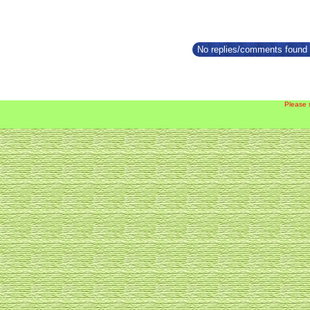
No replies/comments found f
Please 