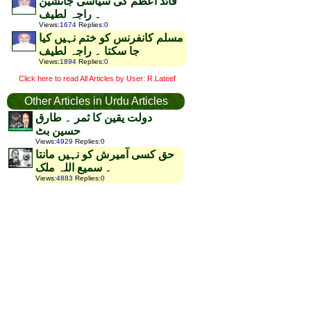
قائد اعظم کی سیاسی جانشین
۔ راجہ لطیف
Views
:
1674
Replies
:
0
مسلم کانفرنس کو ختم نہیں کیا
جا سکتا ۔ راجہ لطیف
Views
:
1894
Replies
:
0
Click here to read All Articles by User: R.Lateef
Other Articles in Urdu Articles
دولت یقین کا ثمر ۔ طارق
حسین بٹ
Views
:
4929
Replies
:
0
حق کسی آمیرش کو نہیں مانتا
۔ سمیع اللہ ملک
Views
:
4883
Replies
:
0