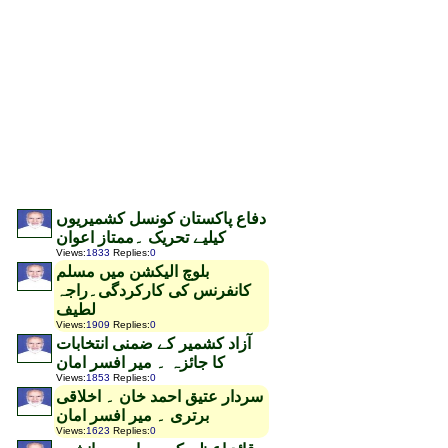
دفاع پاکستان کونسل کشمیریوں
کیلیے تحریک ۔ممتاز اعوان
Views
:
1833
Replies
:
0
بلوچ الیکشن میں مسلم
کانفرنس کی کارکردگی۔راجہ
لطیف
Views
:
1909
Replies
:
0
آزاد کشمیر کے ضمنی انتخابات
کا جائزہ ۔ میر افسر امان
Views
:
1853
Replies
:
0
سردار عتیق احمد خان ۔ اخلاقی
برتری ۔ میر افسر امان
Views
:
1623
Replies
:
0