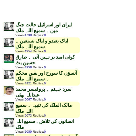
ایران اور اسرائیل حالت جنگ
میں ۔ سمیع اللہ ملک
Views
:
4799
Replies
:
0
ایاک نعبدو و ایاک نستعین ۔
سمیع اللہ ملک
Views
:
4954
Replies
:
0
کوئی امید بر نہیں آتی ۔ طارق
حسین بٹ
Views
:
4958
Replies
:
0
آنسؤں کا سورج اور یقین محکم
۔ سمیع اللہ ملک
Views
:
4921
Replies
:
0
سرد جہنم ۔ پروفیسر محمد
عبداللہ بھٹی
Views
:
5067
Replies
:
0
مالک الملک کی تنبیہ ۔ سمیع
اللہ ملک
Views
:
5073
Replies
:
0
انسانوں کی تلاش۔ سمیع اللہ
ملک
Views
:
5050
Replies
:
0