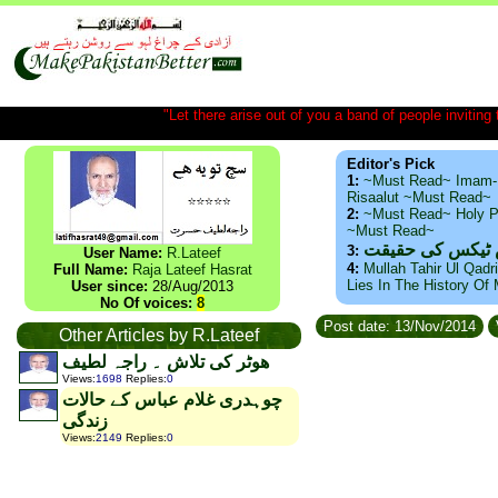
"Let there arise out of you a band of people inviting t
Editor's Pick
1:
~Must Read~ Imam-
Risaalut ~Must Read~
2:
~Must Read~ Holy P
~Must Read~
س ٹیکس کی حقیقت
3:
User Name:
R.Lateef
4:
Mullah Tahir Ul Qadr
Full Name:
Raja Lateef Hasrat
Lies In The History Of
User since:
28/Aug/2013
No Of voices:
8
Post date: 13/Nov/2014
Other Articles by R.Lateef
ھوٹر کی تلاش ۔ راجہ لطیف
Views
:
1698
Replies
:
0
چوہدری غلام عباس کے حالات
زندگی
Views
:
2149
Replies
:
0