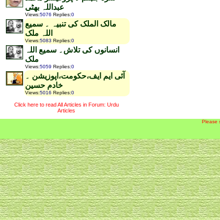
عبداللہ بھٹی
Views
:
5076
Replies
:
0
مالک الملک کی تنبیہ ۔ سمیع
اللہ ملک
Views
:
5083
Replies
:
0
انسانوں کی تلاش۔ سمیع اللہ
ملک
Views
:
5059
Replies
:
0
آئی ایم ایف،حکومت،اپوزیشن ۔
خادم حسین
Views
:
5016
Replies
:
0
Click here to read All Articles in Forum: Urdu
Articles
Please 