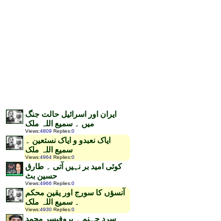
ایران اور اسرائیل حالت جنگ
میں ۔ سمیع اللہ ملک
Views
:
4809
Replies
:
0
ایاک نعبدو و ایاک نستعین ۔
سمیع اللہ ملک
Views
:
4964
Replies
:
0
کوئی امید بر نہیں آتی ۔ طارق
حسین بٹ
Views
:
4966
Replies
:
0
آنسؤں کا سورج اور یقین محکم
۔ سمیع اللہ ملک
Views
:
4930
Replies
:
0
سرد جہنم ۔ پروفیسر محمد