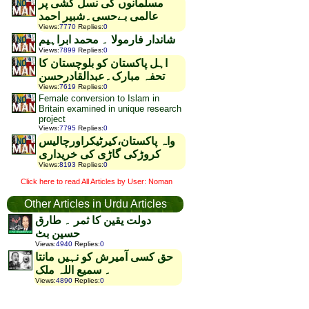
مسلمانوں کی نسل کشی پر
عالمی بےحسی۔شبیر احمد
Views
:
7770
Replies
:
0
شاندار فارمولا ۔ محمد ابراہیم
Views
:
7899
Replies
:
0
اہل پاکستان کو بلوچستان کا
تحفہ مبارک۔عبدالقادرحسن
Views
:
7619
Replies
:
0
Female conversion to Islam in
Britain examined in unique research
project
Views
:
7795
Replies
:
0
واہ پاکستان،کیرٹیکراورچالیس
کروڑکی گاڑی کی خریداری
Views
:
8193
Replies
:
0
Click here to read All Articles by User: Noman
Other Articles in Urdu Articles
دولت یقین کا ثمر ۔ طارق
حسین بٹ
Views
:
4940
Replies
:
0
حق کسی آمیرش کو نہیں مانتا
۔ سمیع اللہ ملک
Views
:
4890
Replies
:
0