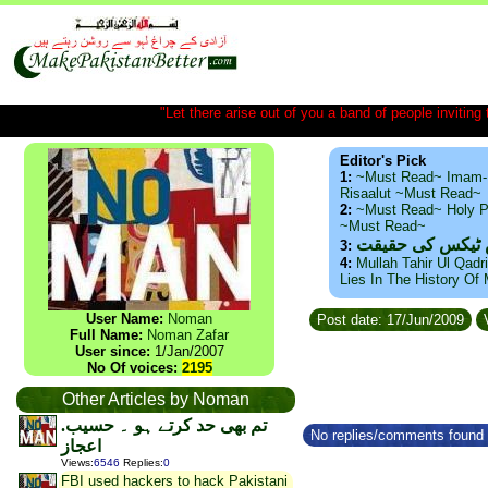
"Let there arise out of you a band of people inviting t
Editor's Pick
1:
~Must Read~ Imam-
Risaalut ~Must Read~
2:
~Must Read~ Holy P
~Must Read~
س ٹیکس کی حقیقت
3:
4:
Mullah Tahir Ul Qadr
Lies In The History Of
User Name:
Noman
Post date: 17/Jun/2009
V
Full Name:
Noman Zafar
User since:
1/Jan/2007
No Of voices:
2195
Other Articles by Noman
.تم بھی حد کرتے ہو ۔ حسیب
No replies/comments found f
اعجاز
Views
:
6546
Replies
:
0
FBI used hackers to hack Pakistani