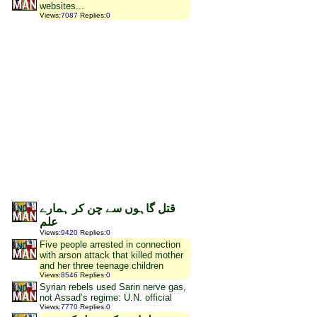
websites...
Views
:
7087
Replies
:
0
قتل گاہوں سے چن کر ہمارے
علم
Views
:
9420
Replies
:
0
Five people arrested in connection
with arson attack that killed mother
and her three teenage children
Views
:
8546
Replies
:
0
Syrian rebels used Sarin nerve gas,
not Assad’s regime: U.N. official
Views
:
7770
Replies
:
0