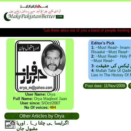
"Let there arise out of you a band of people inviting t
Editor's Pick
1:
~Must Read~ Imam-
Risaalut ~Must Read~
2:
~Must Read~ Holy P
~Must Read~
س ٹیکس کی حقیقت
3:
4:
Mullah Tahir Ul Qadr
Lies In The History Of
Post date: 11/Nov/2009
User Name:
Orya
Full Name:
Orya Maqbool Jaan
User since:
5/Oct/2007
No Of voices:
484
Other Articles by Orya
اگرایسا ہی چلتا رہا ۔ اوریا
مقبول جان