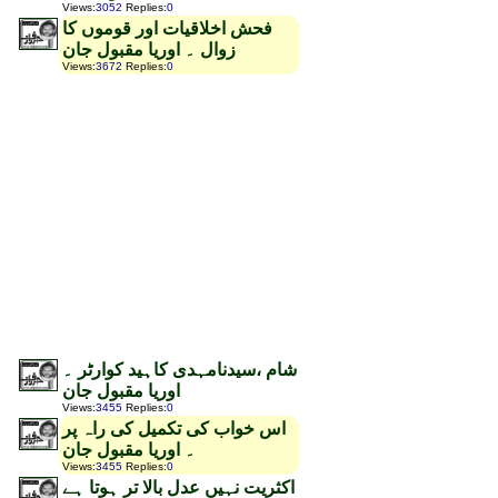
Views
:
3052
Replies
:
0
فحش اخلاقیات اور قوموں کا
زوال ۔ اوریا مقبول جان
Views
:
3672
Replies
:
0
شام ،سیدنامہدی کاہید کوارٹر ۔
اوریا مقبول جان
Views
:
3455
Replies
:
0
اس خواب کی تکمیل کی راہ پر
۔ اوریا مقبول جان
Views
:
3455
Replies
:
0
اکثریت نہیں عدل بالا تر ہوتا ہے