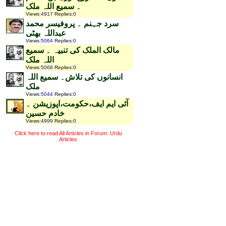
۔ سمیع اللہ ملک
Views
:
4917
Replies
:
0
سرد جہنم ۔ پروفیسر محمد
عبداللہ بھٹی
Views
:
5064
Replies
:
0
مالک الملک کی تنبیہ ۔ سمیع
اللہ ملک
Views
:
5068
Replies
:
0
انسانوں کی تلاش۔ سمیع اللہ
ملک
Views
:
5044
Replies
:
0
آئی ایم ایف،حکومت،اپوزیشن ۔
خادم حسین
Views
:
4999
Replies
:
0
Click here to read All Articles in Forum: Urdu
Articles