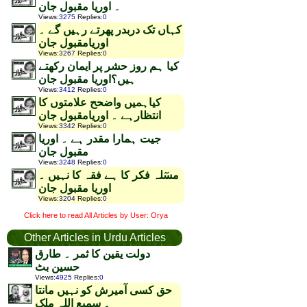
۔ اوریا مقبول جان
Views
:
3275
Replies
:
0
کہاں تک دربدر پھرتے رہیں گے ۔
اوریامقبول جان
Views
:
3267
Replies
:
0
کیا ہم روز حشر پر ایمان رکھتے
ہیں؟اوریا مقبول جان
Views
:
3412
Replies
:
0
کیاہمیں واضحح علامتوں کا
انتظارہے ۔ اوریامقبول جان
Views
:
3342
Replies
:
0
جیت ہمارا مقدر ہے ۔ اوریا
مقبول جان
Views
:
3248
Replies
:
0
مسٓلہ فکر کا ہے فقہ کا نہیں ۔
اوریا مقبول جان
Views
:
3204
Replies
:
0
Click here to read All Articles by User: Orya
Other Articles in Urdu Articles
دولت یقین کا ثمر ۔ طارق
حسین بٹ
Views
:
4925
Replies
:
0
حق کسی آمیرش کو نہیں مانتا
۔ سمیع اللہ ملک