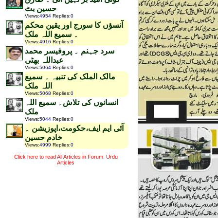
حسین بٹ
Views
:
4954
Replies
:
0
آنسؤں کا سورج اور یقین محکم
۔ سمیع اللہ ملک
Views
:
4916
Replies
:
0
سرد جہنم ۔ پروفیسر محمد
عبداللہ بھٹی
Views
:
5064
Replies
:
0
مالک الملک کی تنبیہ ۔ سمیع
اللہ ملک
Views
:
5068
Replies
:
0
انسانوں کی تلاش۔ سمیع اللہ
ملک
Views
:
5044
Replies
:
0
آئی ایم ایف،حکومت،اپوزیشن ۔
خادم حسین
Views
:
4999
Replies
:
0
Click here to read All Articles in Forum: Urdu
Articles