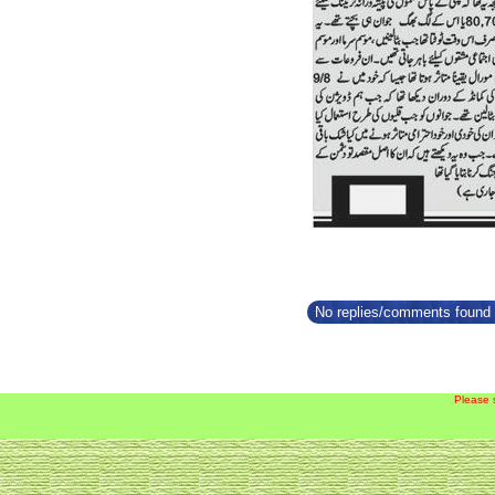
No replies/comments found f
Please 