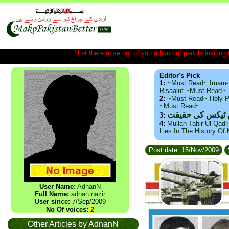
"Let there arise out of you a band of people inviting t
Editor's Pick
1:
~Must Read~ Imam-
Risaalut ~Must Read~
2:
~Must Read~ Holy P
~Must Read~
س ٹیکس کی حقیقت
3:
4:
Mullah Tahir Ul Qadr
Lies In The History Of
Post date: 15/Nov/2009
User Name:
AdnanN
Full Name:
adnan nazir
User since:
7/Sep/2009
No Of voices:
2
Other Articles by AdnanN