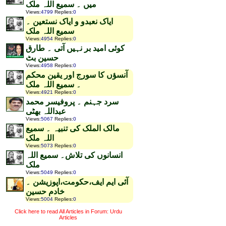
میں ۔ سمیع اللہ ملک
Views
:
4799
Replies
:
0
ایاک نعبدو و ایاک نستعین ۔
سمیع اللہ ملک
Views
:
4954
Replies
:
0
کوئی امید بر نہیں آتی ۔ طارق
حسین بٹ
Views
:
4958
Replies
:
0
آنسؤں کا سورج اور یقین محکم
۔ سمیع اللہ ملک
Views
:
4921
Replies
:
0
سرد جہنم ۔ پروفیسر محمد
عبداللہ بھٹی
Views
:
5067
Replies
:
0
مالک الملک کی تنبیہ ۔ سمیع
اللہ ملک
Views
:
5073
Replies
:
0
انسانوں کی تلاش۔ سمیع اللہ
ملک
Views
:
5049
Replies
:
0
آئی ایم ایف،حکومت،اپوزیشن ۔
خادم حسین
Views
:
5004
Replies
:
0
Click here to read All Articles in Forum: Urdu
Articles