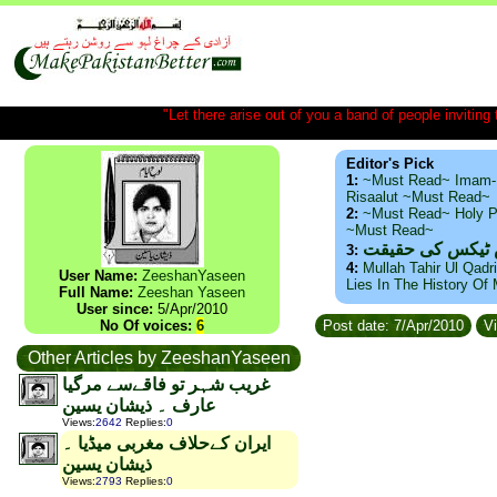
"Let there arise out of you a band of people inviting t
Editor's Pick
1:
~Must Read~ Imam-
Risaalut ~Must Read~
2:
~Must Read~ Holy P
~Must Read~
س ٹیکس کی حقیقت
3:
4:
Mullah Tahir Ul Qadr
User Name:
ZeeshanYaseen
Lies In The History Of
Full Name:
Zeeshan Yaseen
User since:
5/Apr/2010
No Of voices:
6
Post date: 7/Apr/2010
Vi
Other Articles by ZeeshanYaseen
غریب شہر تو فاقےسے مرگیا
عارف ۔ ذیشان یسین
Views
:
2642
Replies
:
0
ایران کےحلاف مغربی میڈیا ۔
ذیشان یسین
Views
:
2793
Replies
:
0