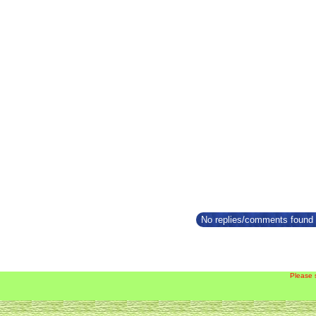
No replies/comments found f
Please 