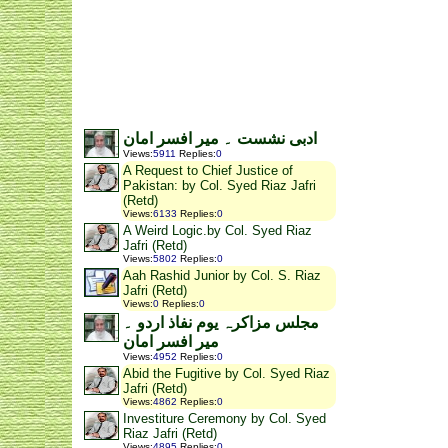
ادبی نشست ۔ میر افسر امان
Views
:
5911
Replies
:
0
A Request to Chief Justice of
Pakistan: by Col. Syed Riaz Jafri
(Retd)
Views
:
6133
Replies
:
0
A Weird Logic.by Col. Syed Riaz
Jafri (Retd)
Views
:
5802
Replies
:
0
Aah Rashid Junior by Col. S. Riaz
Jafri (Retd)
Views
:
0
Replies
:
0
مجلس مزاکرہ یوم نفاذ اردو ۔
میر افسر امان
Views
:
4952
Replies
:
0
Abid the Fugitive by Col. Syed Riaz
Jafri (Retd)
Views
:
4862
Replies
:
0
Investiture Ceremony by Col. Syed
Riaz Jafri (Retd)
Views
:
4895
Replies
:
0