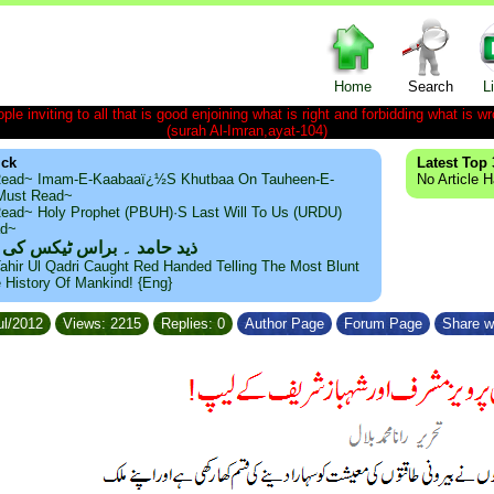
Home
Search
L
le inviting to all that is good enjoining what is right and forbidding what is wr
(surah Al-Imran,ayat-104)
ick
Latest Top 
ead~ Imam-E-Kaabaaï¿½s Khutbaa On Tauheen-E-
No Article 
~Must Read~
ead~ Holy Prophet (PBUH)·s Last Will To Us (URDU)
ad~
ذید حامد ۔ براس ٹیکس کی
ahir Ul Qadri Caught Red Handed Telling The Most Blunt
e History Of Mankind! {Eng}
ul/2012
Views: 2215
Replies: 0
Author Page
Forum Page
Share w