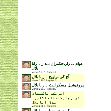
عوام بے زار،حکمران بےدار ۔ رانا
بلال
Views
:
1977
Replies
:
0
آج کی تراویح ۔ رانا بلال
Views
:
2200
Replies
:
0
پروفیشنل مسکراہٹ ۔ رانا بلال
Views
:
2311
Replies
:
0
امریکہ پاکستان
کودیوارکےساتھ لگارہا
ہے؟رانابلال
Views
:
2303
Replies
:
0
اک عرض تمنا ۔ رانا بلال