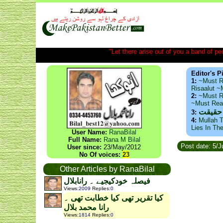
"Let there arise out of you a band of peop
Editor's P
1:
~Must R
Risaalut 
2:
~Must R
~Must Re
 حقیقت
3:
4:
Mullah T
Lies In Th
User Name:
RanaBilal
Full Name:
Rana M Bilal
Post date: 5/J
User since:
23/May/2012
No Of voices:
23
Other Articles by RanaBilal
فیصلہ خودکیجیے ۔ رانابلال
Views
:
2009
Replies
:
0
کیا تقریر تھی کیا خطابت تھی ۔
رانا محمد بلال
Views
:
1814
Replies
:
0