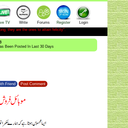
ive TV
Write
Forums
Register
Login
ong; they are the ones to attain felicity".
3
Has Been Posted In Last 30 Days
ith Friend
Post Comment