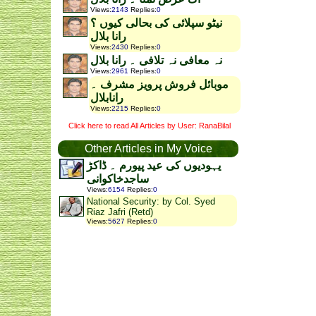
Views
:
2143
Replies
:
0
نیٹو سپلائی کی بحالی کیوں ؟
رانا بلال
Views
:
2430
Replies
:
0
نہ معافی نہ تلافی ۔ رانا بلال
Views
:
2961
Replies
:
0
موبائل فروش پرویز مشرف ۔
رانابلال
Views
:
2215
Replies
:
0
Click here to read All Articles by User: RanaBilal
Other Articles in My Voice
یہودیوں کی عید پیورم ۔ ڈاکڑ
ساجدخاکوانی
Views
:
6154
Replies
:
0
National Security: by Col. Syed
Riaz Jafri (Retd)
Views
:
5627
Replies
:
0