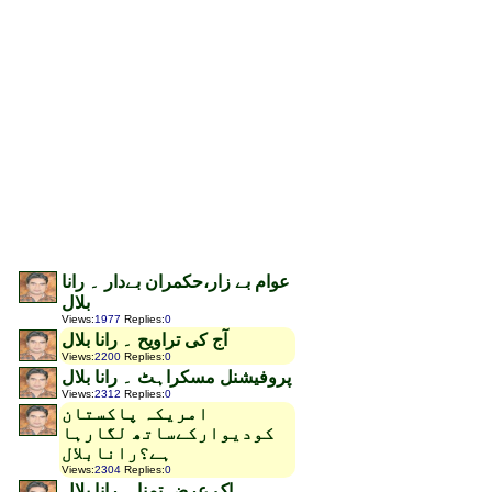
عوام بے زار،حکمران بےدار ۔ رانا
بلال
Views
:
1977
Replies
:
0
آج کی تراویح ۔ رانا بلال
Views
:
2200
Replies
:
0
پروفیشنل مسکراہٹ ۔ رانا بلال
Views
:
2312
Replies
:
0
امریکہ پاکستان
کودیوارکےساتھ لگارہا
ہے؟رانابلال
Views
:
2304
Replies
:
0
اک عرض تمنا ۔ رانا بلال