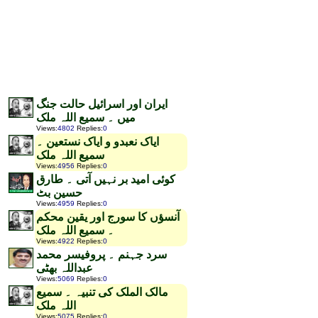
ایران اور اسرائیل حالت جنگ
میں ۔ سمیع اللہ ملک
Views
:
4802
Replies
:
0
ایاک نعبدو و ایاک نستعین ۔
سمیع اللہ ملک
Views
:
4956
Replies
:
0
کوئی امید بر نہیں آتی ۔ طارق
حسین بٹ
Views
:
4959
Replies
:
0
آنسؤں کا سورج اور یقین محکم
۔ سمیع اللہ ملک
Views
:
4922
Replies
:
0
سرد جہنم ۔ پروفیسر محمد
عبداللہ بھٹی
Views
:
5069
Replies
:
0
مالک الملک کی تنبیہ ۔ سمیع
اللہ ملک
Views
:
5075
Replies
:
0