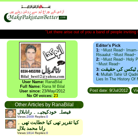
"Let there arise out of you a band of people inviting t
Editor's Pick
1:
~Must Read~ Imam-
Risaalut ~Must Read~
2:
~Must Read~ Holy P
~Must Read~
س ٹیکس کی حقیقت
3:
4:
Mullah Tahir Ul Qadr
Lies In The History Of
User Name:
RanaBilal
Full Name:
Rana M Bilal
Post date: 9/Jul/2012
Vi
User since:
23/May/2012
No Of voices:
23
Other Articles by RanaBilal
فیصلہ خودکیجیے ۔ رانابلال
Views
:
2009
Replies
:
0
کیا تقریر تھی کیا خطابت تھی ۔
رانا محمد بلال
Views
:
1814
Replies
:
0