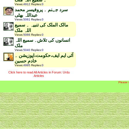
Views
:
4912
Replies
:
0
سرد جہنم ۔ پروفیسر محمد
عبداللہ بھٹی
Views
:
5061
Replies
:
0
مالک الملک کی تنبیہ ۔ سمیع
اللہ ملک
Views
:
5066
Replies
:
0
انسانوں کی تلاش۔ سمیع اللہ
ملک
Views
:
5040
Replies
:
0
آئی ایم ایف،حکومت،اپوزیشن ۔
خادم حسین
Views
:
4995
Replies
:
0
Click here to read All Articles in Forum: Urdu
Articles
Please 