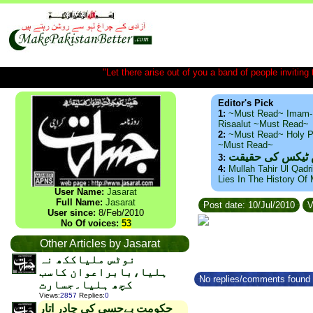
"Let there arise out of you a band of people inviting t
Editor's Pick
1:
~Must Read~ Imam-
Risaalut ~Must Read~
2:
~Must Read~ Holy P
~Must Read~
س ٹیکس کی حقیقت
3:
4:
Mullah Tahir Ul Qadr
Lies In The History Of
User Name:
Jasarat
Full Name:
Jasarat
Post date: 10/Jul/2010
V
User since:
8/Feb/2010
No Of voices:
53
Other Articles by Jasarat
نوٹس ملیاککھ نہ
ہلیا،بابراعوان کاسب
No replies/comments found f
کچھ ہلیا۔جسارت
Views
:
2857
Replies
:
0
حکومت بےحسی کی چادر اتار