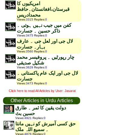
امریکیوں کا
قبرستان،افغانستان۔حافظ
محمدادریس
Views
:
3315
Replies
:
0
کفن میں جیب نہیں ہوتی ۔
ذاکر حسین ۔ جسارت
Views
:
3475
Replies
:
0
لال جی اور لعل جی ۔ عارف
بہار۔ جسارت
Views
:
3560
Replies
:
0
چار رپورٹیں ۔ پروفیسر محمد
شکیل صدیقی
Views
:
3629
Replies
:
0
لال جی اور ایک عام پاکستانی ۔
جسارت
Views
:
3473
Replies
:
0
Click here to read All Articles by User: Jasarat
Other Articles in Urdu Articles
دولت یقین کا ثمر ۔ طارق
حسین بٹ
Views
:
4921
Replies
:
0
حق کسی آمیرش کو نہیں مانتا
۔ سمیع اللہ ملک
Views
:
4876
Replies
:
0