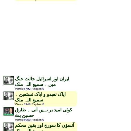
ایران اور اسرائیل حالت جنگ
میں ۔ سمیع اللہ ملک
Views
:
4792
Replies
:
0
ایاک نعبدو و ایاک نستعین ۔
سمیع اللہ ملک
Views
:
4946
Replies
:
0
کوئی امید بر نہیں آتی ۔ طارق
حسین بٹ
Views
:
4950
Replies
:
0
آنسؤں کا سورج اور یقین محکم
۔ سمیع اللہ ملک