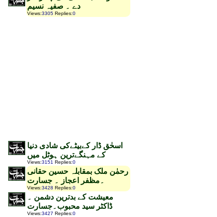
دے ۔ صفیہ نسیم
Views
:
3305
Replies
:
0
اسحٰق ڈار کےبیٹےکی شادی دنیا
کے مہنگےترین ہوٹل میں
Views
:
3151
Replies
:
0
رحمٰن ملک بمقابلہ حسین حقانی
۔مظفر اعجاز ۔ جسارت
Views
:
3428
Replies
:
0
معیشت کے بدترین دشمن ۔
ڈاکٹر سید محبوب۔جسارت
Views
:
3427
Replies
:
0