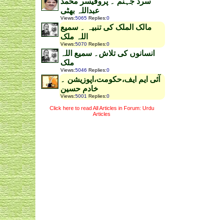
سرد جہنم ۔ پروفیسر محمد
عبداللہ بھٹی
Views
:
5065
Replies
:
0
مالک الملک کی تنبیہ ۔ سمیع
اللہ ملک
Views
:
5070
Replies
:
0
انسانوں کی تلاش۔ سمیع اللہ
ملک
Views
:
5046
Replies
:
0
آئی ایم ایف،حکومت،اپوزیشن ۔
خادم حسین
Views
:
5001
Replies
:
0
Click here to read All Articles in Forum: Urdu
Articles