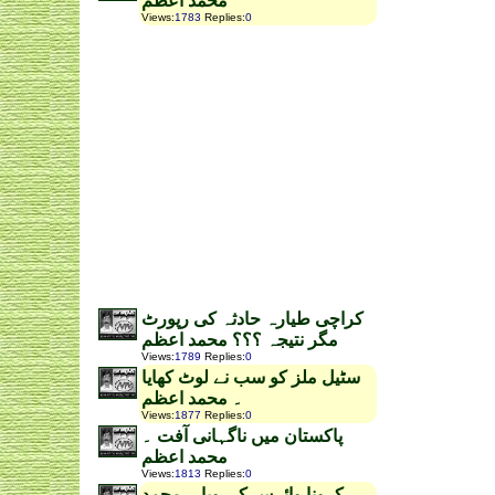
محمد اعظم
Views
:
1783
Replies
:
0
کراچی طیارہ حادثہ کی رپورٹ
مگر نتیجہ ؟؟؟ محمد اعظم
Views
:
1789
Replies
:
0
سٹیل ملز کو سب نے لوٹ کھایا
۔ محمد اعظم
Views
:
1877
Replies
:
0
پاکستان میں ناگہانی آفت ۔
محمد اعظم
Views
:
1813
Replies
:
0
کرونا وائرس کی وبا ۔ محمد