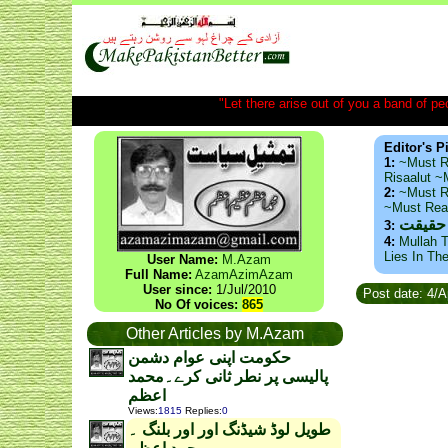
"Let there arise out of you a band of peop
Editor's P
1:
~Must R
Risaalut 
2:
~Must R
~Must Re
 حقیقت
3:
4:
Mullah T
Lies In Th
User Name:
M.Azam
Full Name:
AzamAzimAzam
User since:
1/Jul/2010
Post date: 4/
No Of voices:
865
Other Articles by M.Azam
حکومت اپنی عوام دشمن
پالیسی پر نطر ثانی کرے۔محمد
اعظم
Views
:
1815
Replies
:
0
طویل لوڈ شیڈنگ اور اور بلنگ ۔