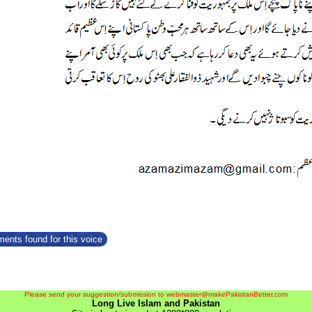
ents found for this voice
Please send your suggestion/submission to webmaster@makePakistanBetter.com
Long Live Islam and Pakistan