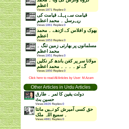
اعظم
Views
:
1871
Replies
:
0
قیامت سے پہلے قیامت کی
ریہرسل ۔ محمد اعظم
Views
:
1861
Replies
:
0
بھوک و افلاس کے اژدھے ۔ محمد
اعظم
Views
:
1853
Replies
:
0
مسلمانوں پر بھارتی زمین تنگ ۔
محمد اعظم
Views
:
1951
Replies
:
0
مولانا سر پر کفن باندھ کر نکلیں
گے تو ۔ ۔ ۔ ۔ محمد اعظم
Views
:
1850
Replies
:
0
Click here to read All Articles by User: M.Azam
Other Articles in Urdu Articles
دولت یقین کا ثمر ۔ طارق
حسین بٹ
Views
:
4926
Replies
:
0
حق کسی آمیرش کو نہیں مانتا
۔ سمیع اللہ ملک
Views
:
4881
Replies
:
0