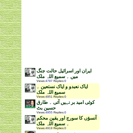
ایران اور اسرائیل حالت جنگ
میں ۔ سمیع اللہ ملک
Views
:
4797
Replies
:
0
ایاک نعبدو و ایاک نستعین ۔
سمیع اللہ ملک
Views
:
4951
Replies
:
0
کوئی امید بر نہیں آتی ۔ طارق
حسین بٹ
Views
:
4955
Replies
:
0
آنسؤں کا سورج اور یقین محکم
۔ سمیع اللہ ملک
Views
:
4919
Replies
:
0