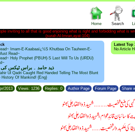
Home
Search
L
le inviting to all that is good enjoining what is right and forbidding what is wr
(surah Al-Imran,ayat-104)
ick
Latest Top 
ead~ Imam-E-Kaabaaï¿½s Khutbaa On Tauheen-E-
No Article 
~Must Read~
ead~ Holy Prophet (PBUH)·s Last Will To Us (URDU)
ad~
ذید حامد ۔ براس ٹیکس کی
ahir Ul Qadri Caught Red Handed Telling The Most Blunt
e History Of Mankind! {Eng}
Apr/2013
Views: 1236
Replies: 0
Author Page
Forum Page
Share w