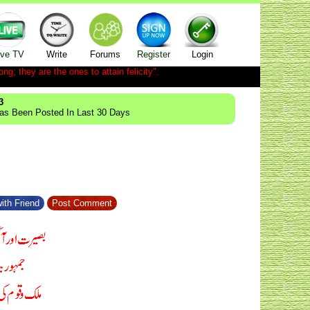
ive TV
Write
Forums
Register
Login
ong; they are the ones to attain felicity".
3
Has Been Posted In Last 30 Days
ith Friend
Post Comment