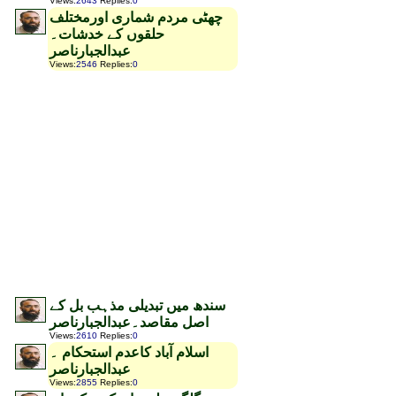
Views
:
2643
Replies
:
0
چھٹی مردم شماری اورمختلف
حلقوں کے خدشات۔
عبدالجبارناصر
Views
:
2546
Replies
:
0
سندھ میں تبدیلی مذہب بل کے
اصل مقاصد۔عبدالجبارناصر
Views
:
2610
Replies
:
0
اسلام آباد کاعدم استحکام ۔
عبدالجبارناصر
Views
:
2855
Replies
:
0