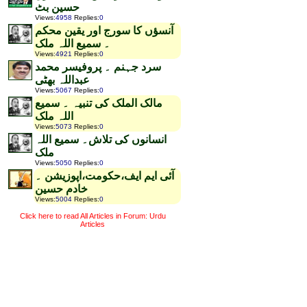
حسین بٹ
Views
:
4958
Replies
:
0
آنسؤں کا سورج اور یقین محکم
۔ سمیع اللہ ملک
Views
:
4921
Replies
:
0
سرد جہنم ۔ پروفیسر محمد
عبداللہ بھٹی
Views
:
5067
Replies
:
0
مالک الملک کی تنبیہ ۔ سمیع
اللہ ملک
Views
:
5073
Replies
:
0
انسانوں کی تلاش۔ سمیع اللہ
ملک
Views
:
5050
Replies
:
0
آئی ایم ایف،حکومت،اپوزیشن ۔
خادم حسین
Views
:
5004
Replies
:
0
Click here to read All Articles in Forum: Urdu
Articles