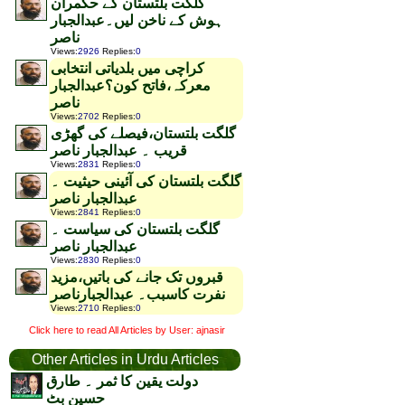
گلگت بلتستان کے حکمران
ہوش کے ناخن لیں۔عبدالجبار
ناصر
Views
:
2926
Replies
:
0
کراچی میں بلدیاتی انتخابی
معرکہ،فاتح کون؟عبدالجبار
ناصر
Views
:
2702
Replies
:
0
گلگت بلتستان،فیصلے کی گھڑی
قریب ۔ عبدالجبار ناصر
Views
:
2831
Replies
:
0
گلگت بلتستان کی آئینی حیثیت ۔
عبدالجبار ناصر
Views
:
2841
Replies
:
0
گلگت بلتستان کی سیاست ۔
عبدالجبار ناصر
Views
:
2830
Replies
:
0
قبروں تک جانے کی باتیں،مزید
نفرت کاسبب۔ عبدالجبارناصر
Views
:
2710
Replies
:
0
Click here to read All Articles by User: ajnasir
Other Articles in Urdu Articles
دولت یقین کا ثمر ۔ طارق
حسین بٹ