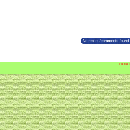
No replies/comments found f
Please 