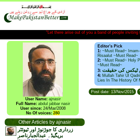
"Let there arise out of you a band of people inviting t
Editor's Pick
1:
~Must Read~ Imam-
Risaalut ~Must Read~
2:
~Must Read~ Holy P
~Must Read~
س ٹیکس کی حقیقت
3:
4:
Mullah Tahir Ul Qadr
Lies In The History Of
Post date: 13/Nov/2015
User Name:
ajnasir
Full Name:
abdul jabbar nasir
User since:
24/Mar/2008
No Of voices:
280
Other Articles by ajnasir
زرداری کا جوڑتوڑ اور ٹیوئٹر
بریگیڈ۔ عبدالجبارناصر