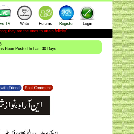
ive TV
Write
Forums
Register
Login
ong; they are the ones to attain felicity".
3
Has Been Posted In Last 30 Days
with Friend
Post Comment