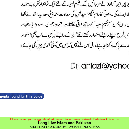
ents found for this voice
Please send your suggestion/submission to webmaster@makePakistanBetter.com
Long Live Islam and Pakistan
Site is best viewed at 1280*800 resolution