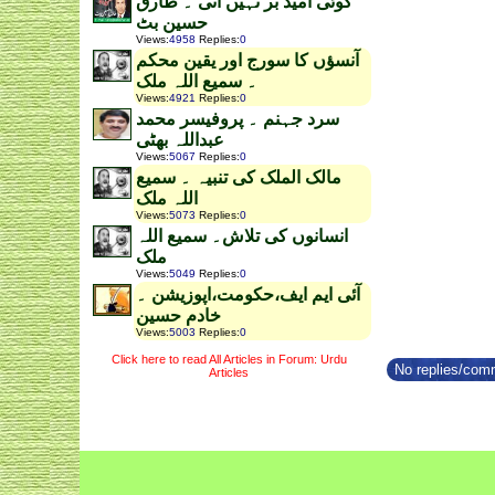
کوئی امید بر نہیں آتی ۔ طارق
حسین بٹ
Views
:
4958
Replies
:
0
آنسؤں کا سورج اور یقین محکم
۔ سمیع اللہ ملک
Views
:
4921
Replies
:
0
سرد جہنم ۔ پروفیسر محمد
عبداللہ بھٹی
Views
:
5067
Replies
:
0
مالک الملک کی تنبیہ ۔ سمیع
اللہ ملک
Views
:
5073
Replies
:
0
انسانوں کی تلاش۔ سمیع اللہ
ملک
Views
:
5049
Replies
:
0
آئی ایم ایف،حکومت،اپوزیشن ۔
خادم حسین
Views
:
5003
Replies
:
0
Click here to read All Articles in Forum: Urdu
No replies/comm
Articles