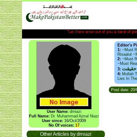
"Let there arise out of you a band of peop
Editor's P
1:
~Must R
Risaalut 
2:
~Must R
~Must Re
 حقیقت
3:
4:
Mullah T
Lies In Th
Post date: 20
User Name:
drniazi
Full Name:
Dr. Muhammad Ajmal Niazi
User since:
16/Oct/2009
No Of voices:
17
Other Articles by drniazi