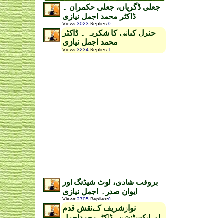
جعلی ڈگریاں، جعلی حکمران ۔
ڈاکٹر محمد اجمل نیازی
Views
:
3023
Replies
:
0
جنرل کیانی کا شکریہ ۔ ڈاکٹر
محمد اجمل نیازی
Views
:
3234
Replies
:
1
بروقت شادی، لوٹ شیڈنگ اور
ایوان صدر۔ اجمل نیازی
Views
:
2705
Replies
:
0
نوازشریف کےنقش قدم
اورایکسٹنشن۔ڈاکٹرمحمداجمل