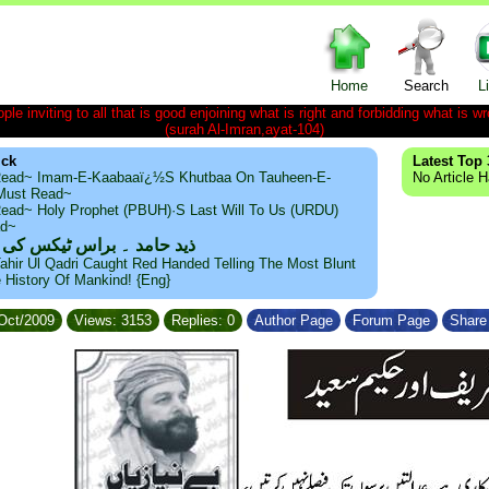
Home
Search
L
le inviting to all that is good enjoining what is right and forbidding what is wr
(surah Al-Imran,ayat-104)
ick
Latest Top 
ead~ Imam-E-Kaabaaï¿½s Khutbaa On Tauheen-E-
No Article 
~Must Read~
ead~ Holy Prophet (PBUH)·s Last Will To Us (URDU)
ad~
ذید حامد ۔ براس ٹیکس کی
ahir Ul Qadri Caught Red Handed Telling The Most Blunt
e History Of Mankind! {Eng}
/Oct/2009
Views: 3153
Replies: 0
Author Page
Forum Page
Share 