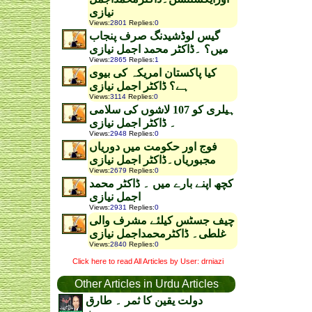
نیازی
Views
:
2801
Replies
:
0
گیس لوڈشیدنگ صرف پنجاب
میں؟ ۔ڈاکٹر محمد اجمل نیازی
Views
:
2865
Replies
:
1
کیا پاکستان امریکہ کی بیوی
ہے؟ ڈاکٹر اجمل نیازی
Views
:
3114
Replies
:
0
ہیلری کو 107 لاشوں کی سلامی
۔ ڈاکٹر اجمل نیازی
Views
:
2948
Replies
:
0
فوج اور حکومت میں دوریاں
مجبوریاں۔ڈاکٹر اجمل نیازی
Views
:
2679
Replies
:
0
کچھ اپنے بارے میں ۔ ڈاکٹر محمد
اجمل نیازی
Views
:
2931
Replies
:
0
چیف جسٹس کیلئے مشرف والی
غلطی۔ ڈاکٹرمحمداجمل نیازی
Views
:
2840
Replies
:
0
Click here to read All Articles by User: drniazi
Other Articles in Urdu Articles
دولت یقین کا ثمر ۔ طارق