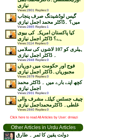
نیازی
Views
:
2801
Replies
:
0
گیس لوڈشیدنگ صرف پنجاب
میں؟ ۔ڈاکٹر محمد اجمل نیازی
Views
:
2865
Replies
:
1
کیا پاکستان امریکہ کی بیوی
ہے؟ ڈاکٹر اجمل نیازی
Views
:
3114
Replies
:
0
ہیلری کو 107 لاشوں کی سلامی
۔ ڈاکٹر اجمل نیازی
Views
:
2948
Replies
:
0
فوج اور حکومت میں دوریاں
مجبوریاں۔ڈاکٹر اجمل نیازی
Views
:
2679
Replies
:
0
کچھ اپنے بارے میں ۔ ڈاکٹر محمد
اجمل نیازی
Views
:
2931
Replies
:
0
چیف جسٹس کیلئے مشرف والی
غلطی۔ ڈاکٹرمحمداجمل نیازی
Views
:
2840
Replies
:
0
Click here to read All Articles by User: drniazi
Other Articles in Urdu Articles
دولت یقین کا ثمر ۔ طارق