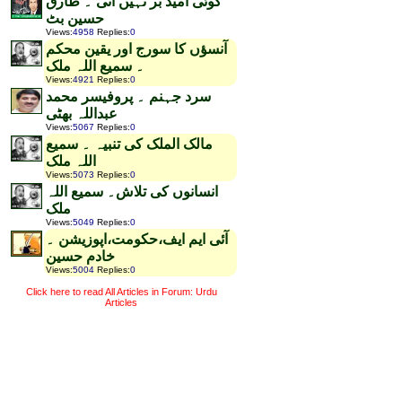
کوئی امید بر نہیں آتی ۔ طارق
حسین بٹ
Views
:
4958
Replies
:
0
آنسؤں کا سورج اور یقین محکم
۔ سمیع اللہ ملک
Views
:
4921
Replies
:
0
سرد جہنم ۔ پروفیسر محمد
عبداللہ بھٹی
Views
:
5067
Replies
:
0
مالک الملک کی تنبیہ ۔ سمیع
اللہ ملک
Views
:
5073
Replies
:
0
انسانوں کی تلاش۔ سمیع اللہ
ملک
Views
:
5049
Replies
:
0
آئی ایم ایف،حکومت،اپوزیشن ۔
خادم حسین
Views
:
5004
Replies
:
0
Click here to read All Articles in Forum: Urdu
Articles