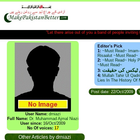
"Let there arise out of you a band of people inviting t
Editor's Pick
1:
~Must Read~ Imam-
Risaalut ~Must Read~
2:
~Must Read~ Holy P
~Must Read~
س ٹیکس کی حقیقت
3:
4:
Mullah Tahir Ul Qadr
Lies In The History Of
Post date: 22/Oct/2009
V
User Name:
drniazi
Full Name:
Dr. Muhammad Ajmal Niazi
User since:
16/Oct/2009
No Of voices:
17
Other Articles by drniazi