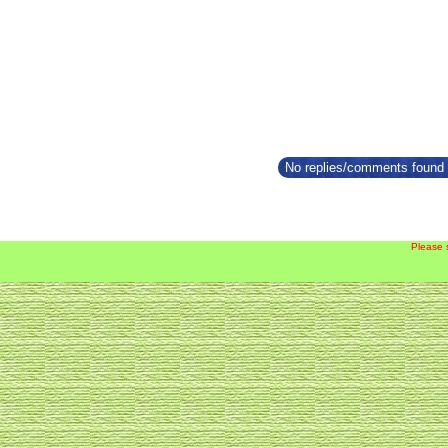
No replies/comments found f
Please 