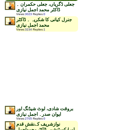
جعلی ڈگریاں، جعلی حکمران ۔
ڈاکٹر محمد اجمل نیازی
Views
:
3023
Replies
:
0
جنرل کیانی کا شکریہ ۔ ڈاکٹر
محمد اجمل نیازی
Views
:
3234
Replies
:
1
بروقت شادی، لوٹ شیڈنگ اور
ایوان صدر۔ اجمل نیازی
Views
:
2705
Replies
:
0
نوازشریف کےنقش قدم
اورایکسٹنشن۔ڈاکٹرمحمداجمل